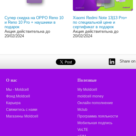
Супер скидка на OPPO Reno 10
Xiaomi Redmi Note 13|13 Pro+
и Reno 10 Pro + наушники в
по специальной цене и
подарок
сертификат в подарок
Акция действительна до
Акция действительна до
20/02/2024
20/02/2024
Share on 
О нас
Полезные
Мы - Moldcell
My Moldcell
Фонд Moldcell
moldcell money
Карьера
Онлайн пополнение
Свяжитесь с нами
Mclub
Магазины Moldcell
Программа лояльности
Мобильная подпись
VoLTE