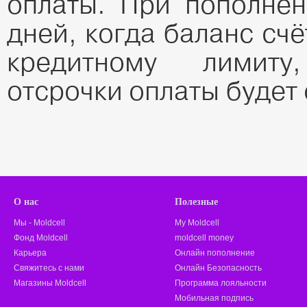
оплаты. При пополнен
дней, когда баланс сч
кредитному лимит
отсрочки оплаты будет
О нас
Полезные
Мы - Moldcell
My Moldcell
Фонд Moldcell
moldcell money
Карьера
Онлайн пополнение
Свяжитесь с нами
Онлайн Безопасность
Магазины Moldcell
Программа лояльности
Мобильная подпись