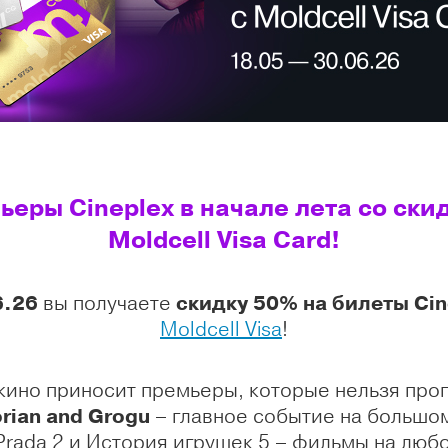
еры Cineplex в начале лета со скид
Moldcell Visa Card!
6.26
вы получаете
скидку 50% на билеты Cin
Moldcell Visa
!
кино приносит премьеры, которые нельзя проп
orian and Grogu
– главное событие на большом
Prada 2 и История игрушек 5 – фильмы на любо