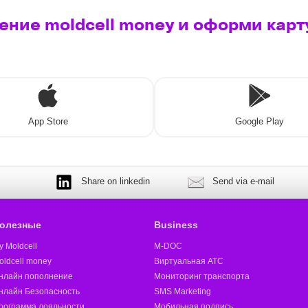
ние moldcell money и оформи карт
App Store
Google Play
Share on linkedin
Send via e-mail
олезные
Business
y Moldcell
M-DOC
oldcell money
Виртуальная АТС
нлайн пополнение
Мониторинг транспорта
нлайн Безопасность
SMS Marketing
рограмма лояльности
Мобильная подпись