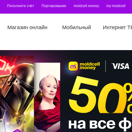
Пополните счёт
Портирование
moldcell money
my moldcell
Магазин онлайн
Мобильный
Интернет Т