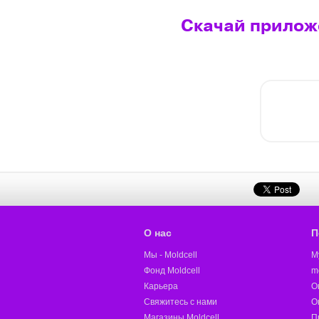
Скачай приложе
О нас
П
Мы - Moldcell
M
Фонд Moldcell
m
Карьера
О
Свяжитесь с нами
О
Магазины Moldcell
П