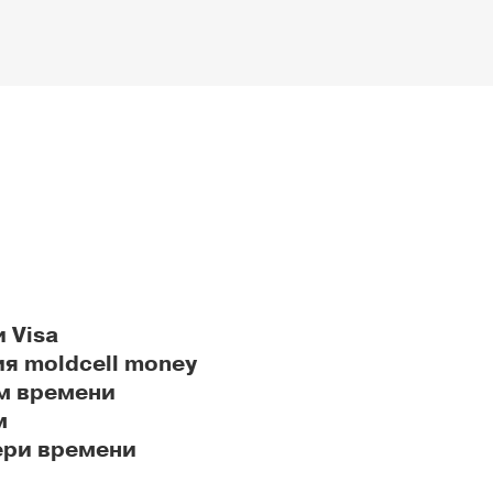
 Visa
я moldcell money
м времени
м
ери времени