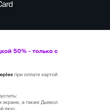
кой 50% - только с
eplex
при оплате картой
устить:
 экране, а также Дьявол
й вкус.