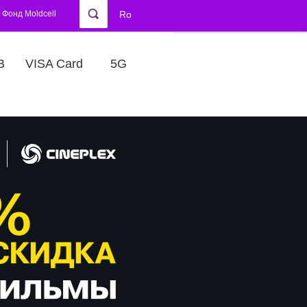
Фонд Moldcell
Ro
В
VISA Card
5G