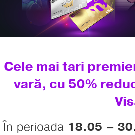
Cele mai tari premie
vară, cu 50% reduc
Vis
În perioada
18.05 – 30