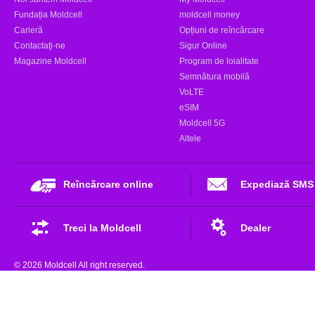
Fundația Moldcell
moldcell money
Carieră
Opțiuni de reîncărcare
Contactaţi-ne
Sigur Online
Magazine Moldcell
Program de loialitate
Semnătura mobilă
VoLTE
eSIM
Moldcell 5G
Altele
Reîncărcare online
Expediază SMS
Treci la Moldcell
Dealer
© 2026 Moldcell All right reserved.