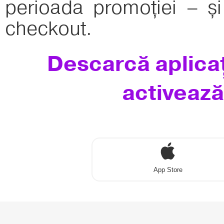
perioada promoției – și
checkout.
Descarcă aplicaț
activează
App Store