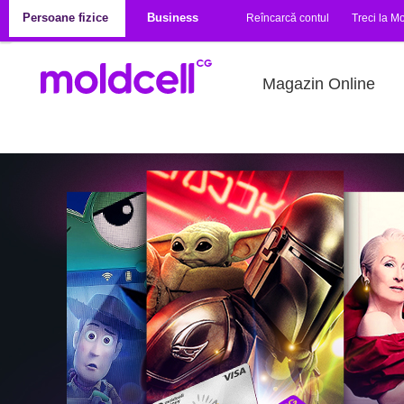
Mergi la conţinutul principal
Persoane fizice
Business
Reîncarcă contul
Treci la Mo
Magazin Online