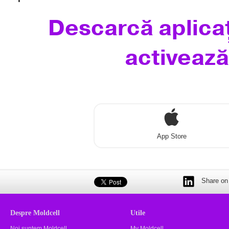
Descarcă aplicaț
activează
App Store
Share on 
Despre Moldcell
Utile
Noi suntem Moldcell
My Moldcell