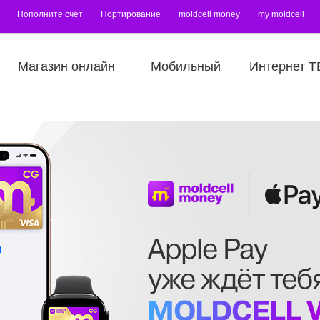
Пополните счёт
Портирование
moldcell money
my moldcell
Магазин онлайн
Мобильный
Интернет Т