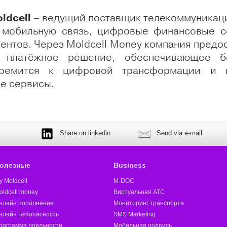
ldcell
– ведущий поставщик телекоммуникаци
 мобильную связь, цифровые финансовые с
ентов. Через Moldcell Money компания предост
 платёжное решение, обеспечивающее бе
стремится к цифровой трансформации и 
е сервисы.
Share on linkedin
Send via e-mail
олезные
Business
y Moldcell
M-DOC
oldcell money
Виртуальная АТС
нлайн пополнение
Мониторинг транспорта
нлайн Безопасность
SMS Marketing
рограмма лояльности
Мобильная подпись