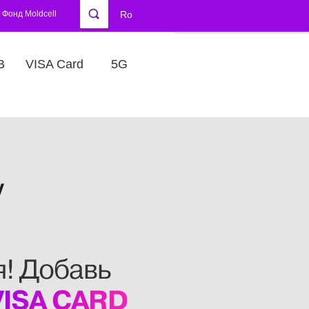
Фонд Moldcell
Ro
В
VISA Card
5G