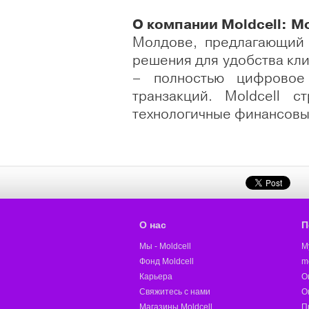
О компании Moldcell: Mo
Молдове, предлагающий
решения для удобства кли
– полностью цифровое
транзакций. Moldcell 
технологичные финансовы
О нас
П
Мы - Moldcell
M
Фонд Moldcell
m
Карьера
О
Свяжитесь с нами
О
Магазины Moldcell
П