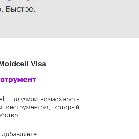
Moldcell Visa
нструмент
ll, получили возможность
м инструментом, который
обство.
ы добавляете