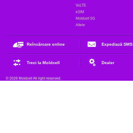
VoLTE
eSIM
Moldcell 5G
Altele
Reîncărcare online
Expediază SMS
Treci la Moldcell
Dealer
© 2026 Moldcell All right reserved.