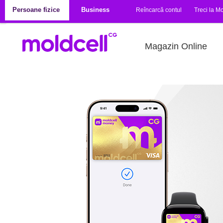
Mergi la conţinutul principal
Persoane fizice
Business
Reîncarcă contul
Treci la Mo
Magazin Online