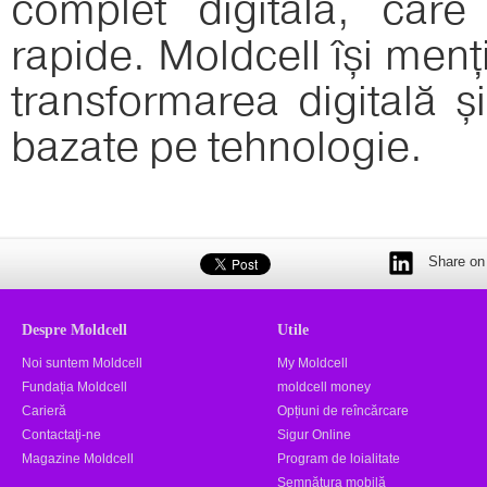
complet digitală, care 
rapide. Moldcell își men
transformarea digitală și
bazate pe tehnologie.
Share on 
Despre Moldcell
Utile
Noi suntem Moldcell
My Moldcell
Fundația Moldcell
moldcell money
Carieră
Opțiuni de reîncărcare
Contactaţi-ne
Sigur Online
Magazine Moldcell
Program de loialitate
Semnătura mobilă