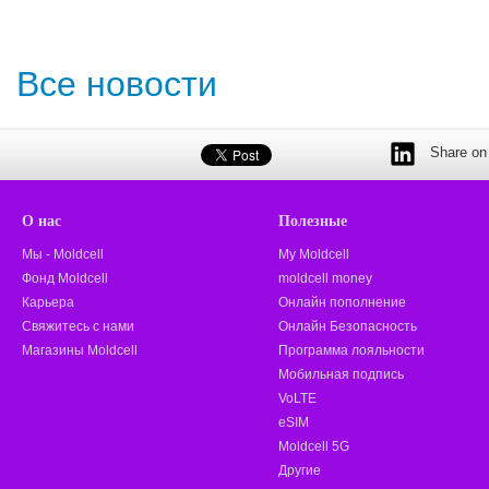
Все новости
Share on 
О нас
Полезные
Мы - Moldcell
My Moldcell
Фонд Moldcell
moldcell money
Карьера
Онлайн пополнение
Свяжитесь с нами
Онлайн Безопасность
Магазины Moldcell
Программа лояльности
Мобильная подпись
VoLTE
eSIM
Moldcell 5G
Другие