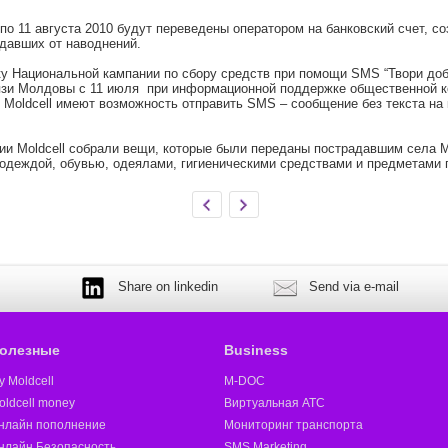
 по 11 августа 2010 будут переведены оператором на банковский счет, 
давших от наводнений.
жку Национальной кампании по сбору средств при помощи SMS “Твори доб
зи Молдовы с 11 июля при информационной поддержке общественной комп
ы Moldcell имеют возможность отправить SMS – сообщение без текста на
нии Moldcell собрали вещи, которые были переданы пострадавшим села М
 одеждой, обувью, одеялами, гигиеническими средствами и предметами 
Share on linkedin
Send via e-mail
олезные
Business
y Moldcell
M-DOC
oldcell money
Виртуальная АТС
нлайн пополнение
Мониторинг транспорта
нлайн Безопасность
SMS Marketing