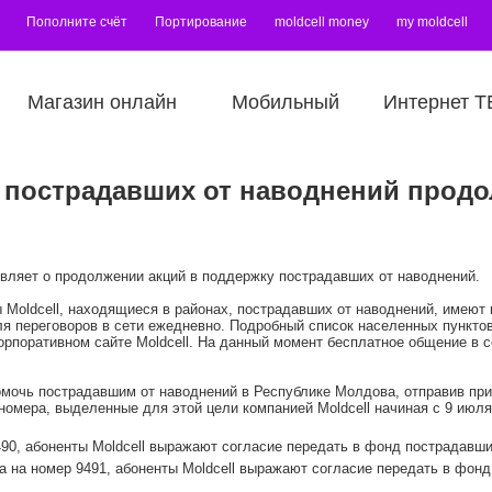
Пополните счёт
Портирование
moldcell money
my moldcell
Магазин онлайн
Мобильный
Интернет Т
 пострадавших от наводнений прод
являет о продолжении акций в поддержку пострадавших от наводнений.
ы Moldcell, находящиеся в районах, пострадавших от наводнений, имею
ля переговоров в сети ежедневно. Подробный список населенных пунктов
орпоративном сайте Moldcell. На данный момент бесплатное общение в с
 помочь пострадавшим от наводнений в Республике Молдова, отправив п
омера, выделенные для этой цели компанией Moldcell начиная с 9 июля
90, абоненты Moldcell выражают согласие передать в фонд пострадавши
 на номер 9491, абоненты Moldcell выражают согласие передать в фонд