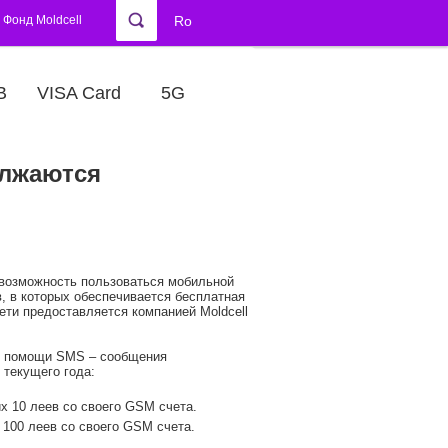
Фонд Moldcell
Ro
В
VISA Card
5G
олжаются
т возможность пользоваться мобильной
, в которых обеспечивается бесплатная
ети предоставляется компанией Moldcell
ри помощи SMS – сообщения
 текущего года:
х 10 леев со своего GSM счета.
 100 леев со своего GSM счета.