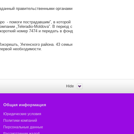
созданный правительственными органами
ро - помоги пострадавшим”, в которой
ании „Teleradio-Moldova”. В период с
 короткий номер 7474 и передать в фонд
экэрешть, Унгенского района. 43 семьи
первой необходимости.
Hide
Общая информация
Юридические условия
Политики компаний
Персональные данные
Рассмотрение жалоб