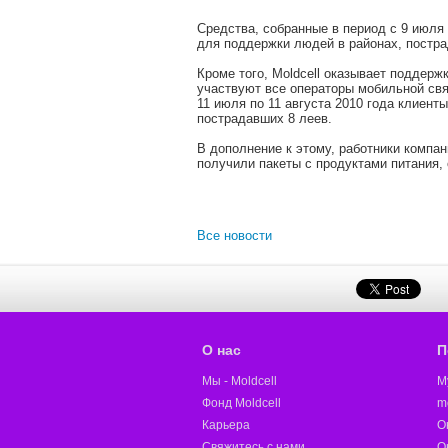
Средства, собранные в период с 9 июля
для поддержки людей в районах, постра
Кроме того, Moldcell оказывает поддер
участвуют все операторы мобильной свя
11 июля по 11 августа 2010 года клиент
пострадавших 8 леев.
В дополнение к этому, работники компа
получили пакеты с продуктами питания,
Все новости
О нас
П
Мы - Moldcell
M
Фонд Moldcell
m
Карьера
О
Свяжитесь с нами
О