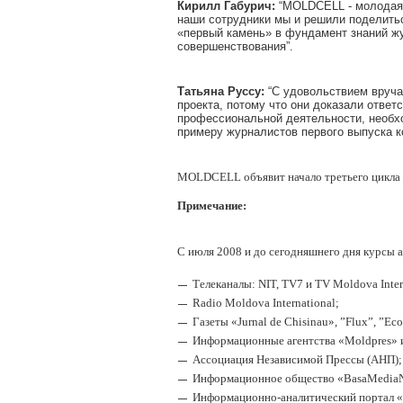
Кирилл Габурич:
“MOLDCELL - молодая,
наши сотрудники мы и решили поделитьс
«первый камень» в фундамент знаний жур
совершенствования”.
Татьяна Руссу:
“С удовольствием вруча
проекта, потому что они доказали ответс
профессиональной деятельности, необхо
примеру журналистов первого выпуска к
MOLDCELL объявит начало третьего цикла да
Примечание:
С июля 2008 и до сегодняшнего дня курсы
Телеканалы: NIT, TV7 и TV Moldova Inter
Radio Moldova International;
Газеты «Jurnal de Chisinau», ”Flux”, ”E
Информационные агентства «Moldpres» и
Ассоциация Независимой Прессы (АНП);
Информационное общество «BasaMediaN
Информационно-аналитический портал «