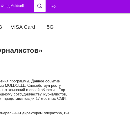
Фонд Moldcell
Ro
В
VISA Card
5G
журналистов»
шения программы. Данное событие
вязи MOLDCELL. Способствуя росту
ых компаний в своей области – Top
пешному сотрудничеству журналистов,
там, представляющих 17 местных СМИ.
неральным директором оператора, г-н