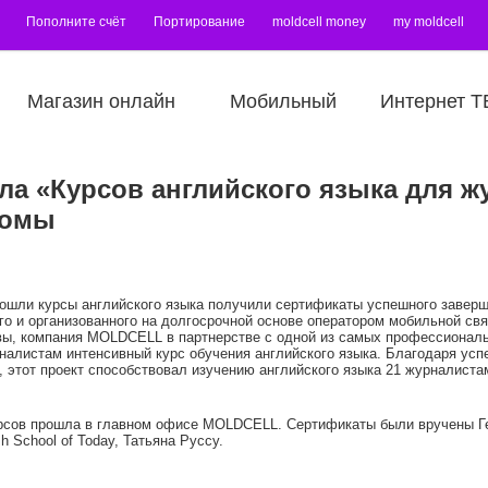
Пополните счёт
Портирование
moldcell money
my moldcell
Магазин онлайн
Мобильный
Интернет Т
ла «Курсов английского языка для 
ломы
рошли курсы английского языка получили сертификаты успешного завер
го и организованного на долгосрочной основе оператором мобильной с
, компания MOLDCELL в партнерстве с одной из самых профессиональн
урналистам интенсивный курс обучения английского языка. Благодаря ус
L, этот проект способствовал изучению английского языка 21 журналис
сов прошла в главном офисе MOLDCELL. Сертификаты были вручены Ге
h School of Today, Татьяна Руссу.