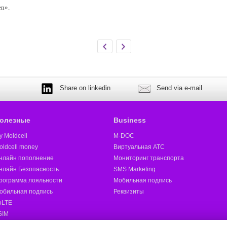
n».
Share on linkedin
Send via e-mail
олезные
Business
y Moldcell
M-DOC
oldcell money
Виртуальная АТС
нлайн пополнение
Мониторинг транспорта
нлайн Безопасность
SMS Marketing
рограмма лояльности
Мобильная подпись
обильная подпись
Реквизиты
oLTE
SIM
oldcell 5G