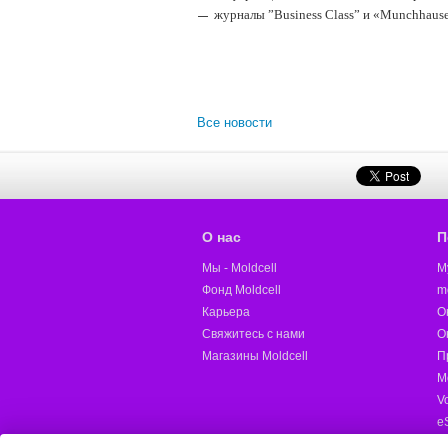
журналы ”Business Class” и «Munchhause
Все новости
О нас
П
Мы - Moldcell
M
Фонд Moldcell
m
Карьера
О
Свяжитесь с нами
О
Магазины Moldcell
П
М
V
e
M