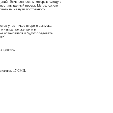
дений. Этим ценностям которым следуют
апустить данный проект. Мы заложили
вать их на пути постоянного
стов участников второго выпуска
о языка, так же как и в
е остановятся и будут следовать
ка“.
 в проекте.
листов из 17 СМИ: