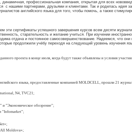
 динамичная, профессиональная компания, открытая для всех нововве
я с нашими партнерами, друзьями и клиентами. Так и родилась идея з
налистов английского языка для того, чтобы помочь, а также стимулиро
ем эти сертификаты успешного завершения курсов всем десяти журнали
твенность, старательность и желание учиться. При изучении иностранног
дима отдача и постоянное самосовершенствование. Надеемся, что они н
оторые продолжили учёбу переходя на следующий уровень изучения язы
нного проекта в конце июля, когда будут также объявлены и условия участия
 английского языка, предоставленные компанией MOLDCELL, прошли 21 журна
national, N4, TVC21;
co” и ”Экономическое обозрение”;
 ”Infomarket”;
et»;
All Moldova»;