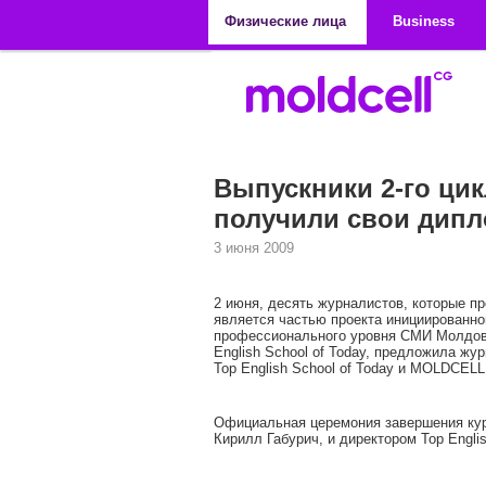
Перейти к основному содержанию
Физические лица
Business
Выпускники 2-го цик
получили свои дип
3 июня 2009
2 июня, десять журналистов, которые п
является частью проекта инициированно
профессионального уровня СМИ Молдовы
English School of Today, предложила ж
Top English School of Today и MOLDCEL
Официальная церемония завершения кур
Кирилл Габурич, и директором Top Englis