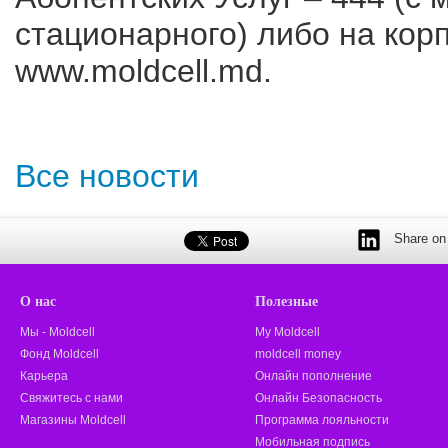
стационарного) либо на кор
www.moldcell.md.
Все новости
Share on 
О нас
Полезные
Мы - Moldcell
My Moldcell
Фонд Moldcell
moldcell money
Карьера
Онлайн пополнение
Свяжитесь с нами
Онлайн Безопасность
Магазины Moldcell
Программа лояльности
Мобильная подпись