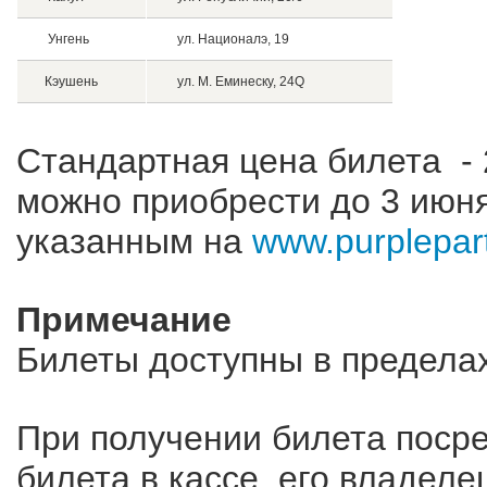
Унгень
ул. Националэ, 19
Кэушень
ул. М. Еминеску, 24Q
Стандартная цена билета -
можно приобрести до 3 июня
указанным на
www.purplepar
Примечание
Билеты доступны в предела
При получении билета поср
билета в кассе, его владелец