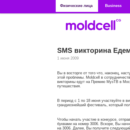
Перейти к основному содержанию
Физические лица
Business
SMS викторина Едем
1 июня 2009
Вы в восторге от того что, наконец, на
этой проблемы. Moldcell в сотрудничес
викторины едут на Премию МузТВ в Мос
путешествия.
В период с 1 по 18 июня участвуйте в в
грандиознейший фестиваль, который пол
Чтобы начать участие в конкурсе, отпр
буквами на номер 3006. Вскоре, Вы начн
на 3006. Далее, Вы получите следующий 