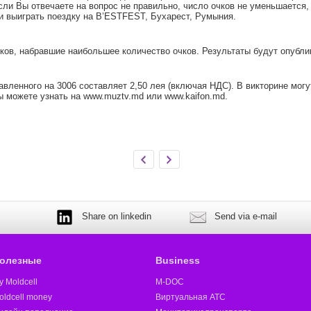
сли Вы отвечаете на вопрос не правильно, число очков не уменьшается
 и выиграть поездку на B’ESTFEST, Бухарест, Румыния.
ков, набравшие наибольшее количество очков. Результаты будут опубли
ленного на 3006 составляет 2,50 лея (включая НДС). В викторине могут
ы можете узнать на www.muztv.md или www.kaifon.md.
Share on linkedin
Send via e-mail
олезные
Business
y Moldcell
M-DOC
oldcell money
Виртуальная АТС