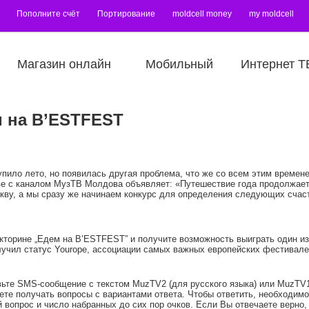
Пополните счёт
Портирование
moldcell money
my moldcell
Магазин онлайн
Мобильный
Интернет Т
 на B’ESTFEST
ступило лето, но появилась другая проблема, что же со всем этим врем
тве с каналом МузТВ Молдова объявляет: «Путешествие года продолжает
кву, а мы сразу же начинаем конкурс для определения следующих счас
икторине „Едем на B’ESTFEST” и получите возможность выиграть один и
учил статус Yourope, ассоциации самых важных европейских фестивале
авьте SMS-сообщение с текстом MuzTV2 (для русского языка) или MuzTV1
ете получать вопросы с вариантами ответа. Чтобы ответить, необходим
вопрос и число набранных до сих пор очков. Если Вы отвечаете верно, 