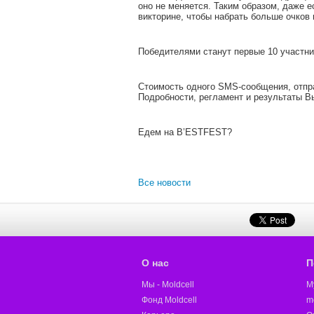
оно не меняется. Таким образом, даже е
викторине, чтобы набрать больше очков
Победителями станут первые 10 участни
Стоимость одного SMS-сообщения, отправ
Подробности, регламент и результаты В
Едем на B’ESTFEST?
Все новости
О нас
П
Мы - Moldcell
M
Фонд Moldcell
m