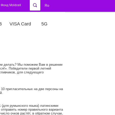
Фонд Moldcell
Ro
В
VISA Card
5G
енем делать? Мы поможем Вам в решении
ся!». Победители первой летней
тливчиков, для следующего
з 10 пригласительных на две персоны на
й.
 (для румынского языка) латинскими
о отправить номер правильного варианта
число очков растёт, в обратном случае,