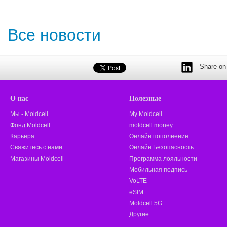
Все новости
Share on 
О нас
Полезные
Мы - Moldcell
My Moldcell
Фонд Moldcell
moldcell money
Карьера
Онлайн пополнение
Свяжитесь с нами
Онлайн Безопасность
Магазины Moldcell
Программа лояльности
Мобильная подпись
VoLTE
eSIM
Moldcell 5G
Другие