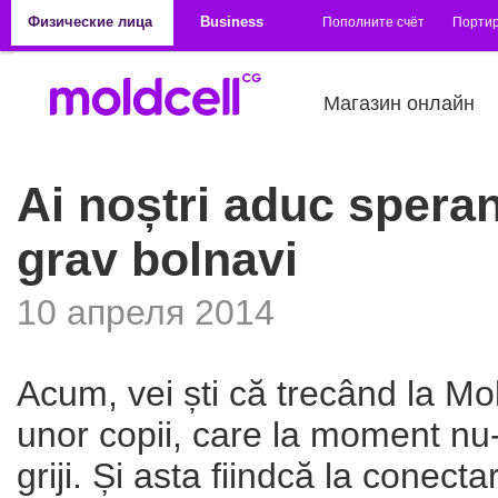
Перейти к основному содержанию
Физические лица
Business
Пополните счёт
Порти
Магазин онлайн
Ai noștri aduc speran
grav bolnavi
10 апреля 2014
Acum, vei ști că trecând la Mo
unor copii, care la moment nu-ș
griji. Și asta fiindcă la conec