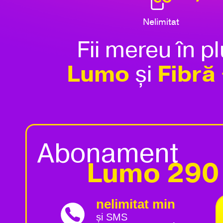
Nelimitat
Fii mereu în p
Lumo
Fibră
și
Abonament
Lumo 290
nelimitat min
și SMS