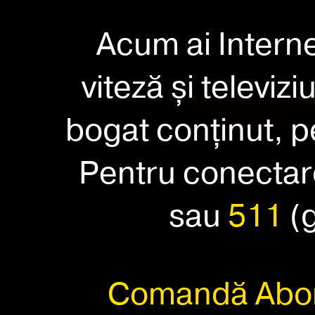
Acum ai Interne
viteză și televiz
bogat conținut, p
Pentru conectar
sau
511
(g
Comandă Abon