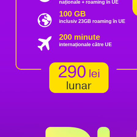
naționale + roaming în UE
100 GB
inclusiv 23GB roaming în UE
200 minute
internaționale către UE
290
lei
lunar