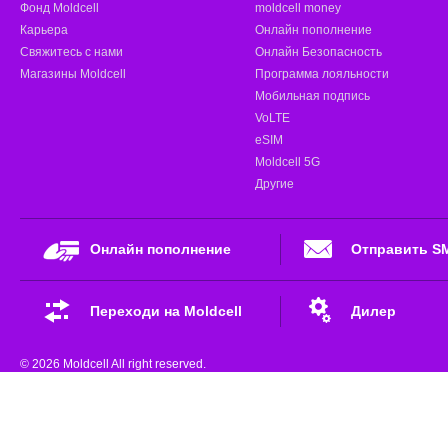
Фонд Moldcell
moldcell money
de 2 ani.
Карьера
Онлайн пополнение
După primele 24 luni
, beneficiezi de
Свяжитесь с нами
Онлайн Безопасность
achita doar:
Магазины Moldcell
Программа лояльности
-
95 lei
(pentru Fibră + TV 190)
Мобильная подпись
-
110 lei
(pentru Fibră 220)
VoLTE
-
125 lei
(pentru Fibră + TV 250)
eSIM
Moldcell 5G
Reducerea este valabilă atât timp cât
Другие
tarifar.
Онлайн пополнение
Отправить S
Переходи на Moldcell
Дилер
© 2026 Moldcell All right reserved.