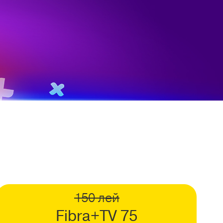
150 лей
Fibra+TV 75