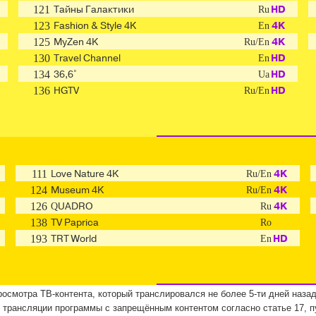
Тайны Галактики
HD
121
Ru
Fashion & Style 4K
4K
123
En
MyZen 4K
4K
125
Ru/En
Travel Channel
HD
130
En
36,6˚
HD
134
Ua
HGTV
HD
136
Ru/En
Love Nature 4K
4K
111
Ru/En
Museum 4K
4K
124
Ru/En
QUADRO
4K
126
Ru
TV Paprica
138
Ro
TRT World
HD
193
En
смотра ТВ-контента, который транслировался не более 5-ти дней назад
 трансляции программы с запрещённым контентом согласно статье 17, п