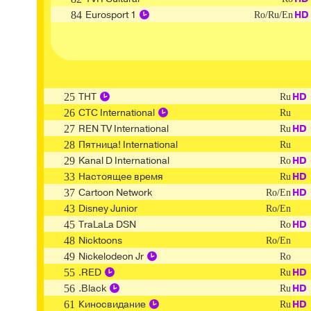
Eurosport 1
HD
84
Ro/Ru/En
THT
HD
25
Ru
CTC International
26
Ru
REN TV International
HD
27
Ru
Пятница! International
28
Ru
Kanal D International
HD
29
Ro
Настоящее время
HD
33
Ru
Cartoon Network
HD
37
Ro/En
Disney Junior
43
Ro/En
TraLaLa DSN
HD
45
Ro
Nicktoons
48
Ro/En
Nickelodeon Jr
49
Ro
.RED
HD
55
Ru
.Black
HD
56
Ru
Киносвидание
HD
61
Ru