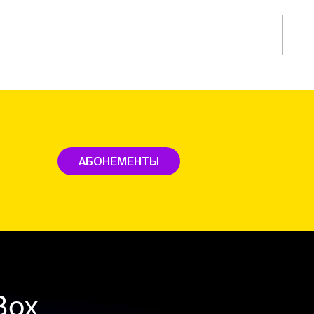
АБОНЕМЕНТЫ
Box