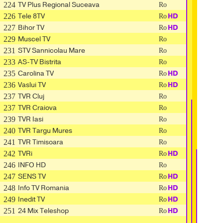
TV Plus Regional Suceava
224
Ro
Tele 8TV
HD
226
Ro
Bihor TV
HD
227
Ro
Muscel TV
229
Ro
STV Sannicolau Mare
231
Ro
AS-TV Bistrita
233
Ro
Carolina TV
HD
235
Ro
Vaslui TV
HD
236
Ro
TVR Cluj
237
Ro
TVR Craiova
237
Ro
TVR Iasi
239
Ro
TVR Targu Mures
240
Ro
TVR Timisoara
241
Ro
TVRi
HD
242
Ro
INFO HD
246
Ro
SENS TV
HD
247
Ro
Info TV Romania
HD
248
Ro
Inedit TV
HD
249
Ro
24 Mix Teleshop
HD
251
Ro