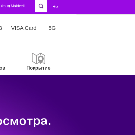
Фонд Moldcell
Ro
В
VISA Card
5G
ов
Покрытие
осмотра.