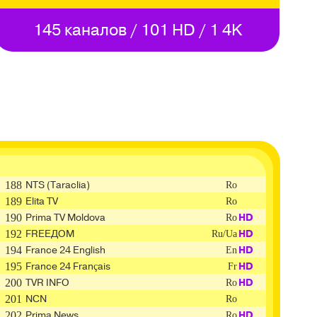
145 каналов / 101 HD / 1 4K
NTS (Taraclia) 
188
Ro
Elita TV
189
Ro
Prima TV Moldova
HD
190
Ro
FREEДОМ
HD
192
Ru/Ua
France 24 English 
HD
194
En
France 24 Français
HD
195
Fr
TVR INFO
HD
200
Ro
NCN
201
Ro
Prima News
HD
202
Ro