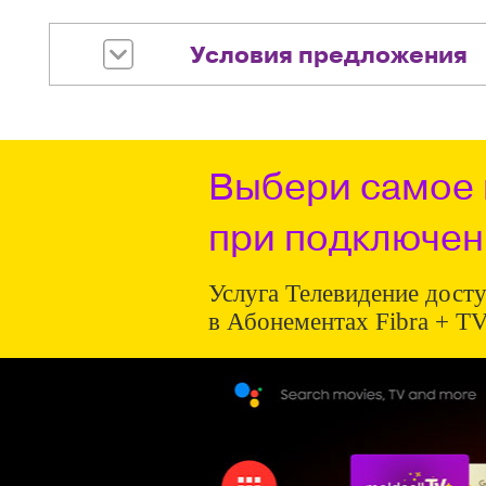
Условия предложения
Выбери самое
при подключе
Услуга Телевидение дост
в Абонементах Fibra + TV