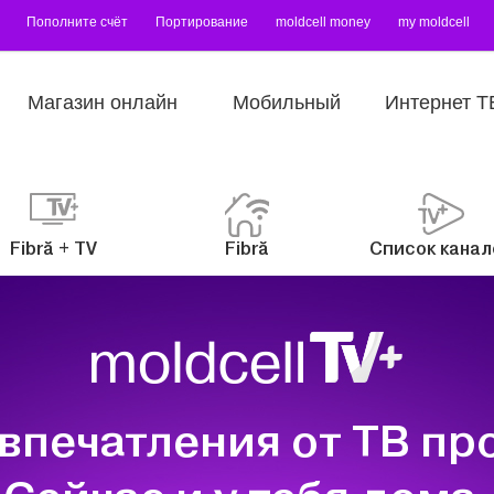
Пополните счёт
Портирование
moldcell money
my moldcell
Магазин онлайн
Мобильный
Интернет Т
Fibră + TV
Fibră
Список канал
впечатления от ТВ пр