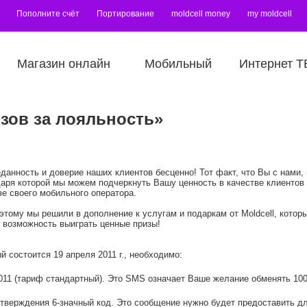
Пополните счёт
Портирование
moldcell money
my moldcell
Магазин онлайн
Мобильный
Интернет Т
зов за лояльность»
еданность и доверие наших клиентов бесценно! Тот факт, что Вы с нами,
аря которой мы можем подчеркнуть Вашу ценность в качестве клиентов M
ве своего мобильного оператора.
этому мы решили в дополнение к услугам и подаркам от Moldcell, котор
 возможность выиграть ценные призы!
й состоится 19 апреля 2011 г., необходимо:
011 (тариф стандартный). Это SMS означает Ваше желание обменять 100
тверждения 6-значный код. Это сообщение нужно будет предоставить д