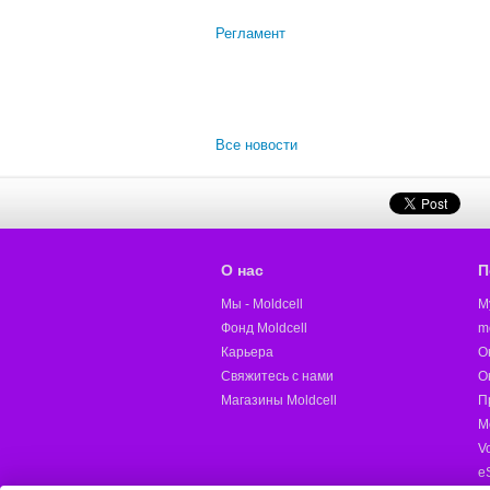
Регламент
Все новости
О нас
П
Мы - Moldcell
M
Фонд Moldcell
m
Карьера
О
Свяжитесь с нами
О
Магазины Moldcell
П
М
V
e