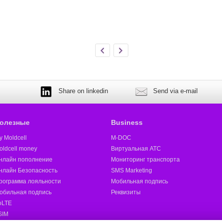
Share on linkedin
Send via e-mail
олезные
Business
y Moldcell
M-DOC
oldcell money
Виртуальная АТС
нлайн пополнение
Мониторинг транспорта
нлайн Безопасность
SMS Marketing
рограмма лояльности
Мобильная подпись
обильная подпись
Реквизиты
oLTE
SIM