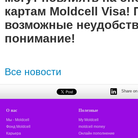
картам Moldcell Visa!
возможные неудобств
понимание!
Все новости
Share on 
О нас
Полезные
Мы - Moldcell
My Moldcell
Фонд Moldcell
moldcell money
Карьера
Онлайн пополнение