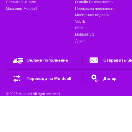
Свяжитесь с нами
Онлайн Безопасность
Магазины Moldcell
Программа лояльности
Мобильная подпись
VoLTE
eSIM
Moldcell 5G
Другие
Онлайн пополнение
Отправить S
Переходи на Moldcell
Дилер
© 2026 Moldcell All right reserved.