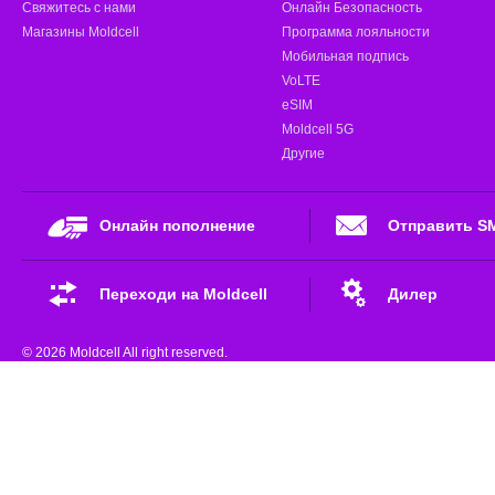
Свяжитесь с нами
Онлайн Безопасность
Магазины Moldcell
Программа лояльности
Мобильная подпись
VoLTE
eSIM
Moldcell 5G
Другие
Онлайн пополнение
Отправить S
Переходи на Moldcell
Дилер
© 2026 Moldcell All right reserved.