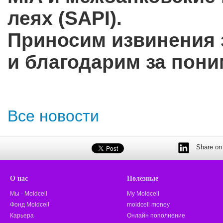
леях (SAPI).
Приносим извинения 
и благодарим за пони
Все новости
Share on 
О нас
Полезные
Мы - Moldcell
My Moldcell
Фонд Moldcell
moldcell money
Карьера
Онлайн пополнение