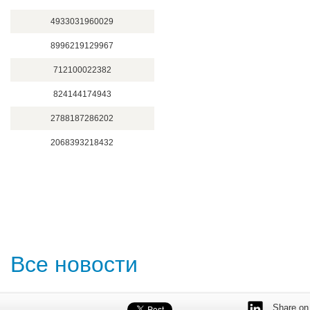
4933031960029
8996219129967
712100022382
824144174943
2788187286202
2068393218432
Все новости
Share on 