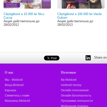
Câștigătorul a 10 000 lei Nicu
Câștigătorul a 100 000 lei Vasile
Cucoş
Gutium
Акция действительна до
Акция действительна до
28/02/2012
28/02/2013
Share on 
О нас
Полезные
Мы - Moldcell
My Moldcell
Фонд Moldcell
moldcell money
Карьера
Онлайн пополнение
Свяжитесь с нами
Онлайн Безопасность
Магазины Moldcell
Программа лояльности
Мобильная подпись