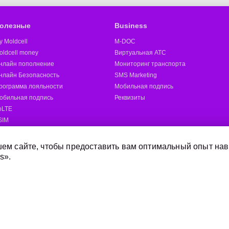
олезные
Business
y Moldcell
M-DOC
oldcell money
Виртуальная АТС
нлайн пополнение
Мониторинг транспорта
нлайн Безопасность
SMS Marketing
рограмма лояльности
Мобильная подпись
обильная подпись
Реквизиты
oLTE
SIM
oldcell 5G
ругие
ем сайте, чтобы предоставить вам оптимальный опыт нав
s».
Отправить SMS
Магазины Moldcell
Дилер
Онлайн-магазин