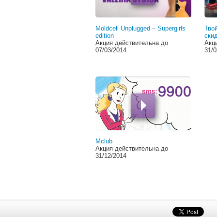
Moldcell Unplugged – Supergirls
Тво
edition
ски
Акция действительна до
Акц
07/03/2014
31/0
Mclub
Акция действительна до
31/12/2014