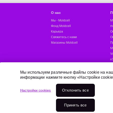
О нас
П
Мы - Moldcell
M
Фонд Moldcell
m
Карьера
О
Свяжитесь с нами
О
Магазины Moldcell
П
М
V
e
M
Д
Мы используем различные файлы cookie на наш
информации нажмите кнопку «Настройки cookie
Онлайн пополнение
Отклонить всe
Настройки cookies
Переходи на Moldcell
Принять все