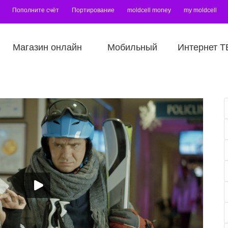
Пополните счёт
Портирование
moldcell money
my moldcell
Магазин онлайн
Мобильный
Интернет Т