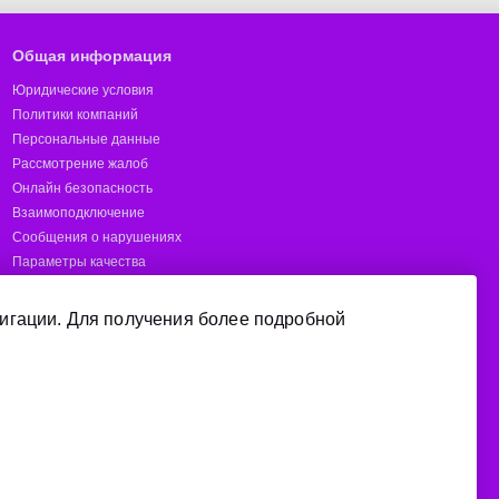
Общая информация
Юридические условия
Политики компаний
Персональные данные
Рассмотрение жалоб
Онлайн безопасность
Взаимоподключение
Сообщения о нарушениях
Параметры качества
Предотвращение мошенничества
Отчёты
игации. Для получения более подробной
Короткие номера
Покрытие
Manage cookie consent