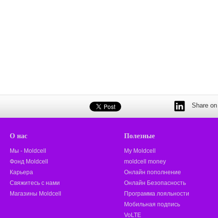
Share on 
О нас
Полезные
Мы - Moldcell
My Moldcell
Фонд Moldcell
moldcell money
Карьера
Онлайн пополнение
Свяжитесь с нами
Онлайн Безопасность
Магазины Moldcell
Программа лояльности
Мобильная подпись
VoLTE