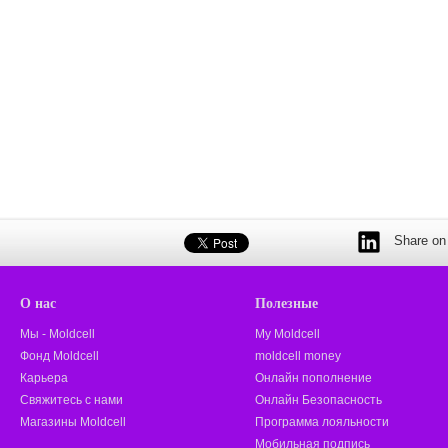
Share on 
О нас
Полезные
Мы - Moldcell
My Moldcell
Фонд Moldcell
moldcell money
Карьера
Онлайн пополнение
Свяжитесь с нами
Онлайн Безопасность
Магазины Moldcell
Программа лояльности
Мобильная подпись