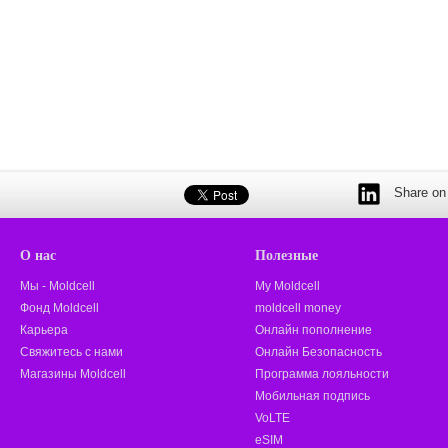
Share on 
О нас
Полезные
Мы - Moldcell
My Moldcell
Фонд Moldcell
moldcell money
Карьера
Онлайн пополнение
Свяжитесь с нами
Онлайн Безопасность
Магазины Moldcell
Программа лояльности
Мобильная подпись
VoLTE
eSIM