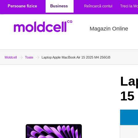
Mergi la conţinutul principal
Persoane fizice
Business
Reîncarcă contul
Treci la Mo
Magazin Online
Moldcell
Toate
Laptop Apple MacBook Air 15 2025 M4 256GB
La
15