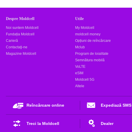
Despre Moldcell
Utile
Noi suntem Moldcell
My Moldcell
Fundația Moldcell
moldcell money
Carieră
Opțiuni de reîncărcare
Contactaţi-ne
Mclub
Magazine Moldcell
Program de loialitate
Semnătura mobilă
VoLTE
eSIM
Moldcell 5G
Altele
Reîncărcare online
Expediază SMS
Treci la Moldcell
Dealer