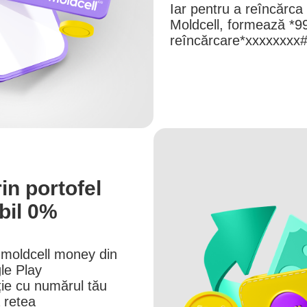
Iar pentru a reîncărca 
Moldcell, formează *9
reîncărcare*xxxxxxxx#
in portofel
bil 0%
 moldcell money din
le Play
ație cu numărul tău
ă rețea