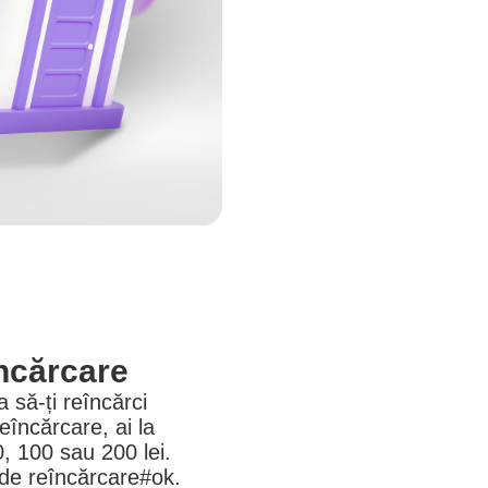
încărcare
a să-ți reîncărci
reîncărcare, ai la
0, 100 sau 200 lei.
de reîncărcare#ok.