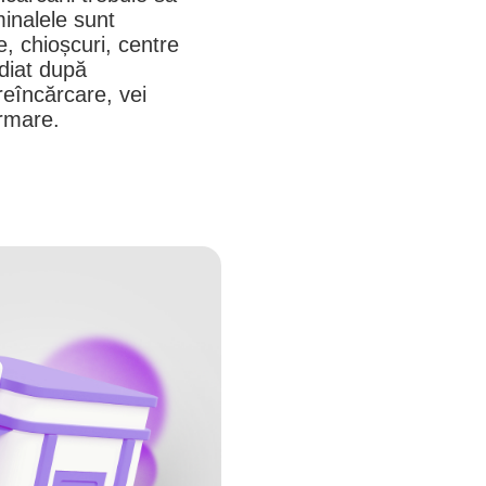
rminalele sunt
, chioșcuri, centre
diat după
reîncărcare, vei
rmare.