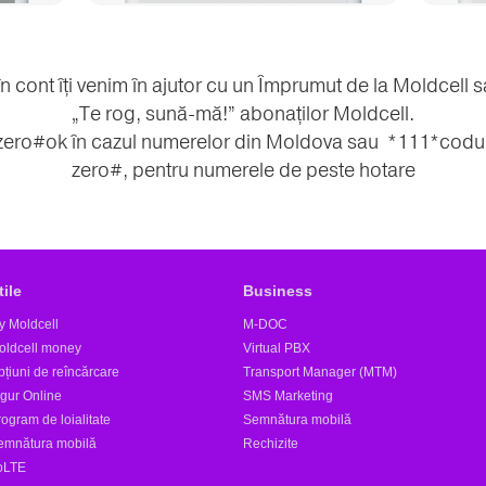
în cont îți venim în ajutor cu un Împrumut de la Moldcell 
„Te rog, sună-mă!” abonaților Moldcell.
zero#ok în cazul numerelor din Moldova sau *111*codul ță
zero#, pentru numerele de peste hotare
tile
Business
y Moldcell
M-DOC
oldcell money
Virtual PBX
țiuni de reîncărcare
Transport Manager (MTM)
igur Online
SMS Marketing
ogram de loialitate
Semnătura mobilă
emnătura mobilă
Rechizite
oLTE