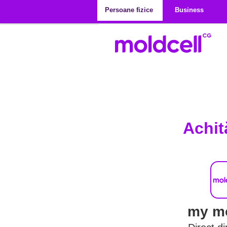
Mergi la conţinutul principal
Persoane fizice
Business
Achit
my mo