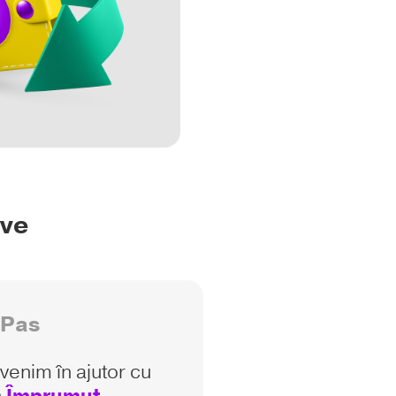
ive
 Pas
i venim în ajutor cu