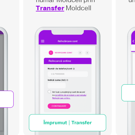
număr Moldcell prin
u
Transfer
Moldcell