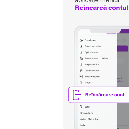
aplicație meniul
Reîncarcă contul