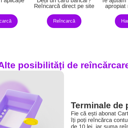
n aplicație
Deții un card bancar?
Te ajutăm 
Reîncarcă direct pe site
apropiat
carcă
Reîncarcă
Ha
Alte posibilități de reîncărcar
Terminale de 
Fie că ești abonat Ca
îți poți reîncărca con
de 10 lei, iar suma reî