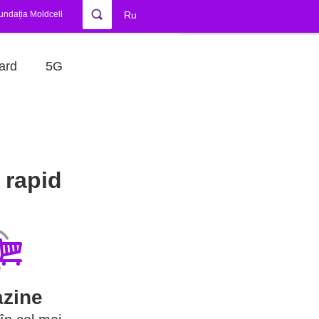
undația Moldcell
Ru
ard
5G
 rapid
zine