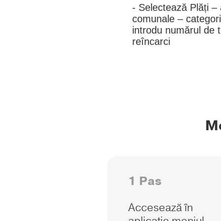
- Selectează Plăți – 
comunale – categori
introdu numărul de te
reîncarci
Mo
1 Pas
Accesează în