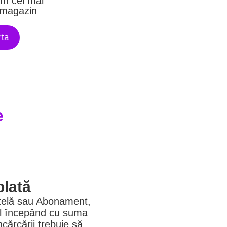
în cel mai
 magazin
rta
e
plată
rtelă sau Abonament,
tul începând cu suma
ncărcării trebuie să