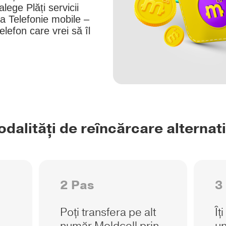
alege Plăți servicii
a Telefonie mobile –
lefon care vrei să îl
dalități de reîncărcare alternat
2 Pas
3
Poți transfera pe alt
Îț