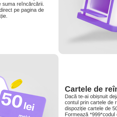
e suma reîncărcării.
 direct pe pagina de
ție.
Cartele de re
Dacă te-ai obișnuit dej
contul prin cartele de 
dispoziție cartele de 5
Formează *999*codul 