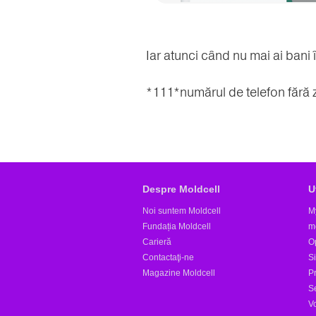
Iar atunci când nu mai ai bani 
*111*numărul de telefon fără 
Despre Moldcell
U
Noi suntem Moldcell
M
Fundația Moldcell
m
Carieră
Op
Contactaţi-ne
S
Magazine Moldcell
Pr
S
V