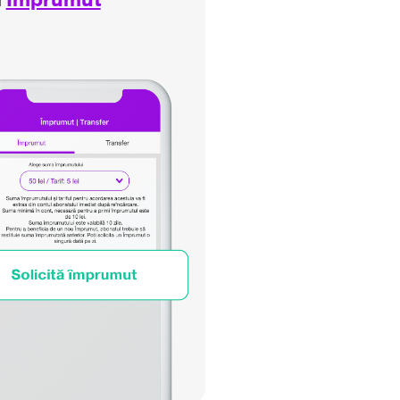
n
Împrumut