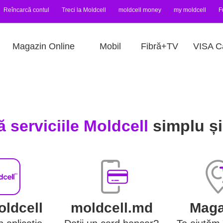
Reîncarcă contul
Treci la Moldcell
moldcell money
my moldcell
F
Magazin Online
Mobil
Fibră+TV
VISA C
ă serviciile Moldcell
simplu și
ldcell
moldcell.md
Maga