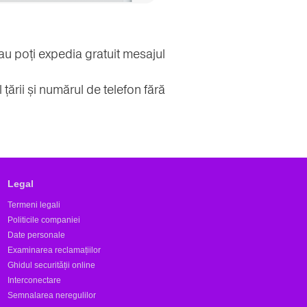
sau poți expedia gratuit mesajul
rii și numărul de telefon fără
Legal
Termeni legali
Politicile companiei
Date personale
Examinarea reclamațiilor
Ghidul securității online
Interconectare
Semnalarea neregulilor