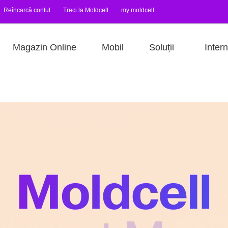
Reîncarcă contul
Treci la Moldcell
my moldcell
Magazin Online
Mobil
Soluții
Intern