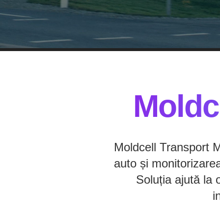
Moldc
Moldcell Transport M
auto și monitorizarea 
Soluția ajută la 
i