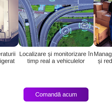
aturii
Localizare și monitorizare în
Manage
igerat
timp real a vehiculelor
și re
Comandă acum