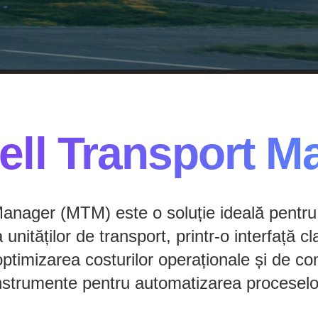
ell Transport M
anager (MTM) este o soluție ideală pentru
unităților de transport, printr-o interfață cla
optimizarea costurilor operaționale și de co
nstrumente pentru automatizarea proceselo