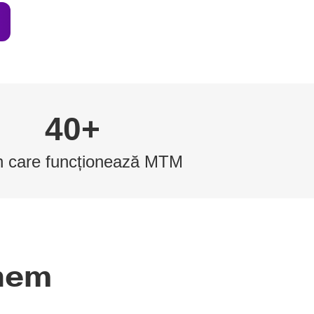
40+
în care funcționează MTM
unem