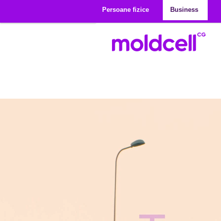
Mergi la conţinutul principal
Persoane fizice
Business