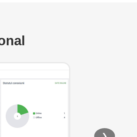
onal
❯