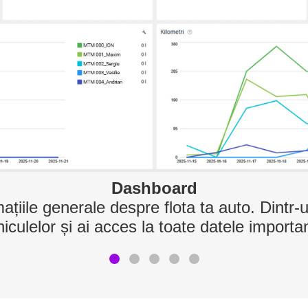
Geozone
dorite și setează notificări pentru a fi mer
intră sau ies din zonele stabilite.