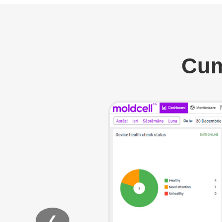
Cum
❮