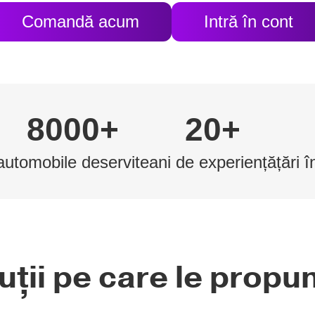
Comandă acum
Intră în cont
8000+
20+
automobile deservite
ani de experiență
țări 
uții pe care le prop