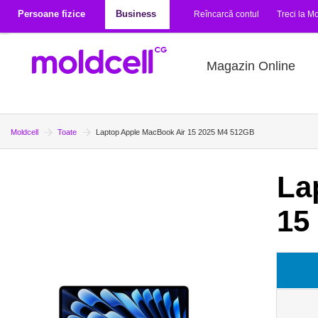
Mergi la conţinutul principal
Persoane fizice
Business
Reîncarcă contul
Treci la Mo
Magazin Online
Moldcell
Toate
Laptop Apple MacBook Air 15 2025 M4 512GB
La
15