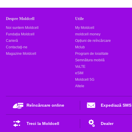
Despre Moldcell
Utile
Noi suntem Moldcell
My Moldcell
Fundația Moldcell
moldcell money
Carieră
Opțiuni de reîncărcare
Contactaţi-ne
Mclub
Magazine Moldcell
Program de loialitate
Semnătura mobilă
VoLTE
eSIM
Moldcell 5G
Altele
Reîncărcare online
Expediază SMS
Treci la Moldcell
Dealer