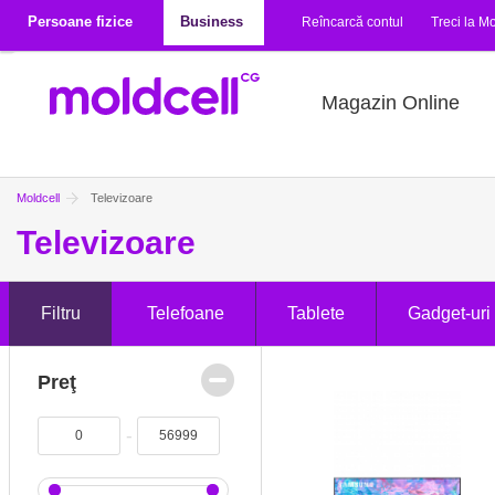
Mergi la conţinutul principal
Persoane fizice
Business
Reîncarcă contul
Treci la Mo
Magazin Online
Moldcell
Televizoare
Televizoare
Filtru
Telefoane
Tablete
Gadget-uri
Preţ