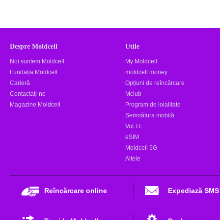
Despre Moldcell
Utile
Noi suntem Moldcell
My Moldcell
Fundația Moldcell
moldcell money
Carieră
Opțiuni de reîncărcare
Contactaţi-ne
Mclub
Magazine Moldcell
Program de loialitate
Semnătura mobilă
VoLTE
eSIM
Moldcell 5G
Altele
Reîncărcare online
Expediază SMS