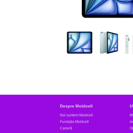
Despre Moldcell
U
Noi suntem Moldcell
M
Fundația Moldcell
m
Carieră
Op