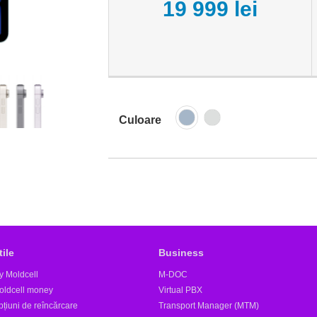
19 999 lei
Culoare
tile
Business
y Moldcell
M-DOC
oldcell money
Virtual PBX
țiuni de reîncărcare
Transport Manager (MTM)