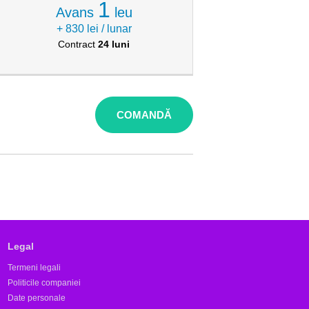
1
Avans
leu
+ 830
lei / lunar
Contract
24
luni
COMANDĂ
Legal
Termeni legali
Politicile companiei
Date personale