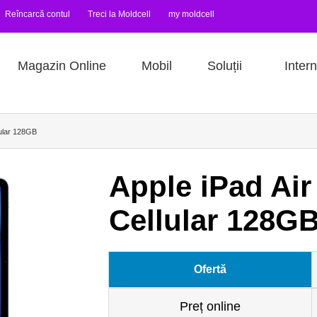
Reîncarcă contul
Treci la Moldcell
my moldcell
Magazin Online
Mobil
Soluții
Intern
lular 128GB
Apple iPad Air
Cellular 128G
Ofertă
Preț online