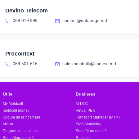
Devino Telecom
069 019 999
contact@dataedge.md
Procontext
069 501 616
sales.smsbulk@context.md
Utile
Business
My Moldcell
M-DOC
moldcell money
Virtual PBX
Opțiuni de reîncărcare
Transport Manager (MTM)
Mclub
SMS Marketing
Program de loialitate
Semnătura mobilă
Semnătura mobilă
Rechizite