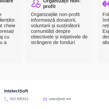
iliare
Organizații non-
profit
e
Organizațiile non-profit
Fol
enților.
informează donatorii,
îmb
t cheie
voluntarii și susținătorii
reț
eresați
comunității despre
Exp
j cu
obiectivele și inițiativele de
de
u a
strângere de fonduri.
alt
IntelectSoft
022 835312
sales@edi.md