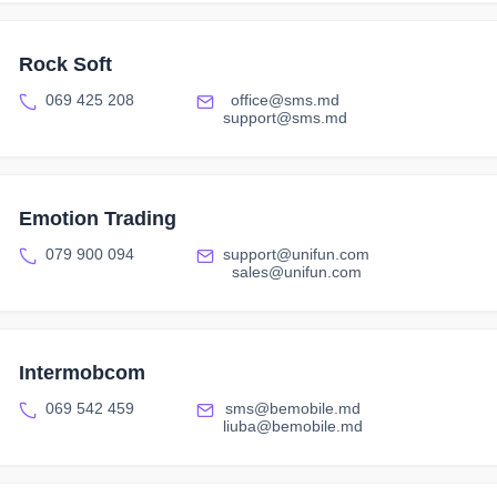
Rock Soft
069 425 208
office@sms.md
support@sms.md
Emotion Trading
079 900 094
support@unifun.com
sales@unifun.com
Intermobcom
069 542 459
sms@bemobile.md
liuba@bemobile.md