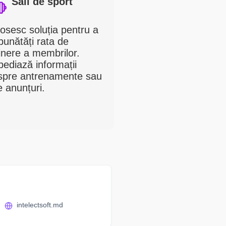
Săli de sport
osesc soluția pentru a
unătăți rata de
inere a membrilor.
ediază informații
spre antrenamente sau
e anunțuri.
intelectsoft.md