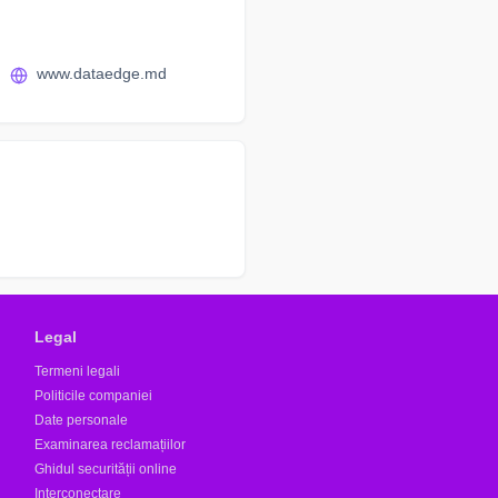
www.dataedge.md
Legal
Termeni legali
Politicile companiei
Date personale
Examinarea reclamațiilor
Ghidul securității online
Interconectare