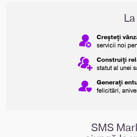
La
Creșteți vânz
servicii noi pen
Construiți rel
statut al unei s
Generați ent
felicitări, aniv
SMS Marke