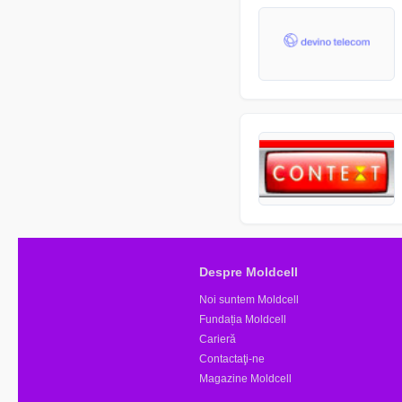
Despre Moldcell
Noi suntem Moldcell
Fundația Moldcell
Carieră
Contactaţi-ne
Magazine Moldcell