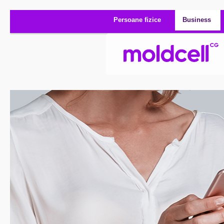
Mergi la conţinutul principal
Persoane fizice
Business