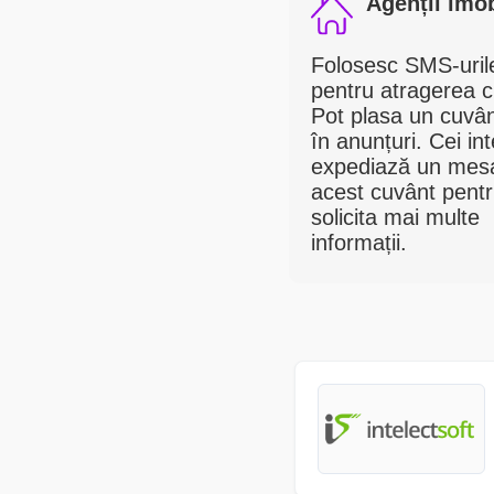
Agenții imob
Folosesc SMS-uril
pentru atragerea cli
Pot plasa un cuvân
în anunțuri. Cei int
expediază un mesa
acest cuvânt pentr
solicita mai multe
informații.