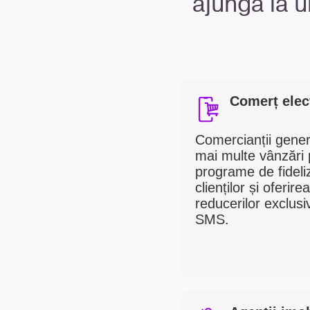
ajungă la 
Comerț elec
Comercianții gene
mai multe vânzări 
programe de fideli
clienților și oferirea
reducerilor exclusi
SMS.