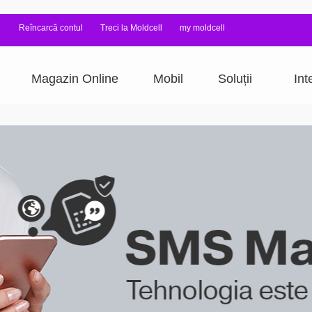
Reîncarcă contul
Treci la Moldcell
my moldcell
Magazin Online
Mobil
Soluții
Int