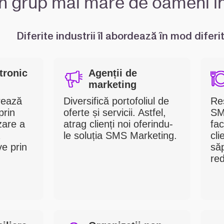
un grup mai mare de oameni în
Diferite industrii îl abordează în mod diferit
tronic
Agenții de
marketing
rează
Diversifică portofoliul de
Re
prin
oferte și servicii. Astfel,
SM
zare a
atrag clienți noi oferindu-
fac
le soluția SMS Marketing.
cli
ve prin
să
red