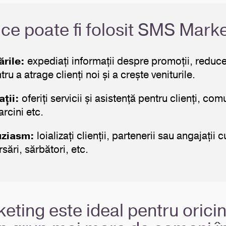
 ce poate fi folosit SMS Mark
ările:
expediați informații despre promoții, reducer
tru a atrage clienți noi și a crește veniturile.
ații:
oferiți servicii și asistență pentru clienți, com
arcini etc.
uziasm:
loializați clienții, partenerii sau angajații
ersări, sărbători, etc.
ting este ideal pentru orici