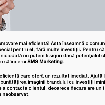
omovare mai eficientă! Asta înseamnă o comunic
ecial pentru el, fără multe investiții. Pentru c
niciodată nu putem fi siguri dacă potențialul cl
m să încerci
SMS Marketing
.
 eficientă care oferă un rezultat imediat. Ajută l
a îmbunătățirea imaginii brandului cu investiții m
 a contacta clientul, deoarece fiecare are un t
e neobservat.