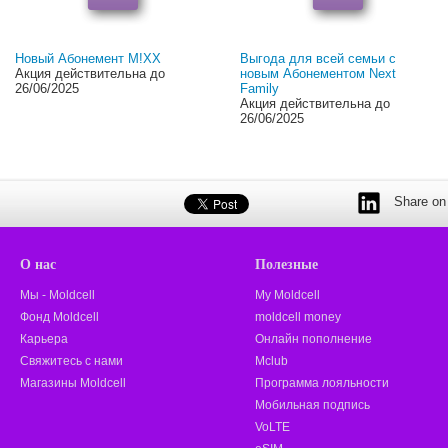
Новый Абонемент M!XX
Выгода для всей семьи с
Акция действительна до
новым Абонементом Next
26/06/2025
Family
Акция действительна до
26/06/2025
Share on 
О нас
Полезные
Мы - Moldcell
My Moldcell
Фонд Moldcell
moldcell money
Карьера
Онлайн пополнение
Свяжитесь с нами
Mclub
Магазины Moldcell
Программа лояльности
Мобильная подпись
VoLTE