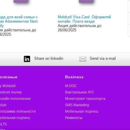
ода для всей семьи с
Moldcell Visa Card. Оформляй
ым Абонементом Next
онлайн. Плати везде
ly
Акция действительна до
ия действительна до
26/06/2025
6/2025
Share on linkedin
Send via e-mail
олезные
Business
y Moldcell
M-DOC
oldcell money
Виртуальная АТС
нлайн пополнение
Мониторинг транспорта
club
SMS Marketing
рограмма лояльности
Мобильная подпись
обильная подпись
Реквизиты
oLTE