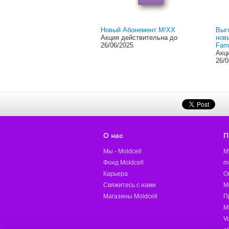
Новый Абонемент M!XX
Выг
Акция действительна до
нов
26/06/2025
Fami
Акц
26/0
О нас
П
Мы - Moldcell
M
Фонд Moldcell
m
Карьера
О
Свяжитесь с нами
M
Магазины Moldcell
П
М
V