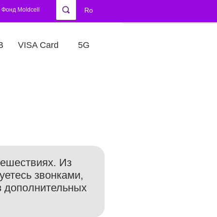
Фонд Moldcell
Ro
В
VISA Card
5G
ешествиях. Из
уетесь звонками,
ез дополнительных