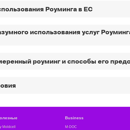
спользования Роуминга в ЕС
зумного использования услуг Роуминга
еренный роуминг и способы его пред
ловия
олезные
Business
y Moldcell
M-DOC