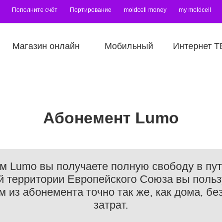
Пополните счёт
Портирование
moldcell money
my moldcell
Магазин онлайн
Мобильный
Интернет Т
Абонемент Lumo
м Lumo вы получаете полную свободу в пут
 территории Европейского Союза вы польз
 из абонемента точно так же, как дома, б
затрат.