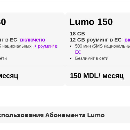
80
Lumo 150
18 GB
нг в ЕС
включено
12 GB роуминг в ЕС
в
S национальных
+ роуминг в
500 мин /SMS национальн
ЕС
сети
Безлимит в сети
месяц
150 MDL/ месяц
спользования Абонемента Lumo