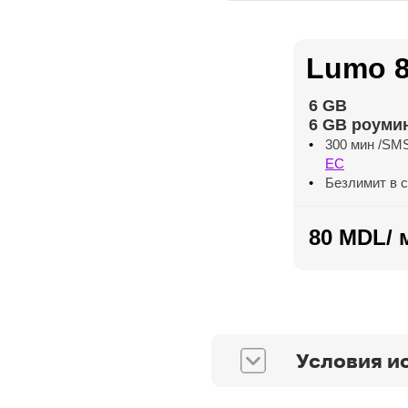
Lumo 
6 GB
6 GB роуми
300 мин /SM
ЕС
Безлимит в 
80 MDL/ 
Условия и