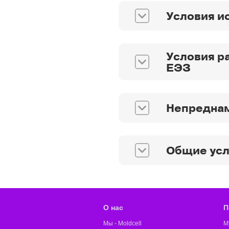
Условия и
Условия ра
ЕЭЗ
Непреднам
Общие ус
О нас
П
Мы - Moldcell
M