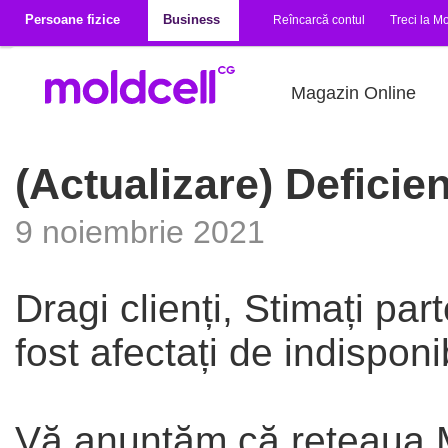
Mergi la conţinutul principal
Persoane fizice
Business
Reîncarcă contul
Treci la Mo
Magazin Online
(Actualizare) Deficien
9 noiembrie 2021
Dragi clienți, Stimați part
fost afectați de indisponib
Vă anunțăm că rețeaua Mo