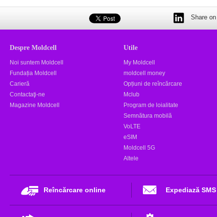
Share on 
Despre Moldcell
Utile
Noi suntem Moldcell
My Moldcell
Fundația Moldcell
moldcell money
Carieră
Opțiuni de reîncărcare
Contactaţi-ne
Mclub
Magazine Moldcell
Program de loialitate
Semnătura mobilă
VoLTE
eSIM
Moldcell 5G
Altele
Reîncărcare online
Expediază SMS