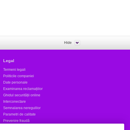
Hide
Legal
Termeni legali
Politicile companiei
Date personale
Examinarea reclamațiilor
Ghidul securității online
Interconectare
Semnalarea neregulilor
Parametri de calitate
Prevenire fraudă
Rapoarte