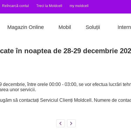
Reîncarcă contul
Treci la Moldcell
my moldcell
Magazin Online
Mobil
Soluții
Intern
ficate în noaptea de 28-29 decembrie 20
ecembrie, între orele 00:00 - 03:00, se vor efectua lucrări tehni
rea unor servicii.
rugăm să contactați Serviciul Clienți Moldcell. Numere de contac