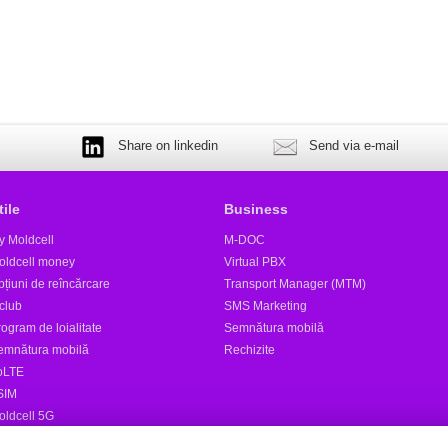
Share on linkedin
Send via e-mail
tile
Business
y Moldcell
M-DOC
oldcell money
Virtual PBX
țiuni de reîncărcare
Transport Manager (MTM)
club
SMS Marketing
ogram de loialitate
Semnătura mobilă
emnătura mobilă
Rechizite
oLTE
SIM
oldcell 5G
tele