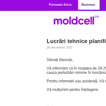
Mergi la conţinutul principal
Persoane fizice
Business
Lucrări tehnice plani
28 decembrie 2021
Stimați Abonați,
Vă informăm că în noaptea de 28-29 d
cauza perturbări minime în funcționa
Pentru informații sau asistență, Vă 
Vă mulțumim pentru înțelegere.