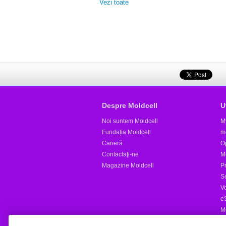
Vezi toate
Despre Moldcell
U
Noi suntem Moldcell
M
Fundația Moldcell
m
Carieră
Op
Contactaţi-ne
M
Magazine Moldcell
Pr
S
V
e
M
Al