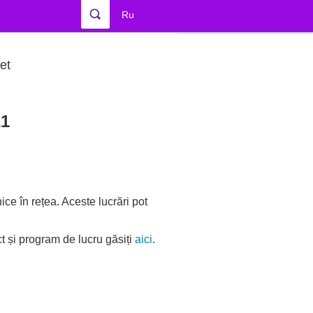
Ru
et
21
ce în rețea. Aceste lucrări pot
t și program de lucru găsiți
aici
.