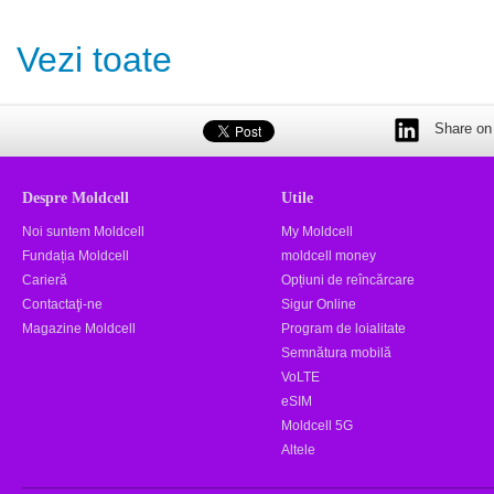
Vezi toate
Share on 
Despre Moldcell
Utile
Noi suntem Moldcell
My Moldcell
Fundația Moldcell
moldcell money
Carieră
Opțiuni de reîncărcare
Contactaţi-ne
Sigur Online
Magazine Moldcell
Program de loialitate
Semnătura mobilă
VoLTE
eSIM
Moldcell 5G
Altele