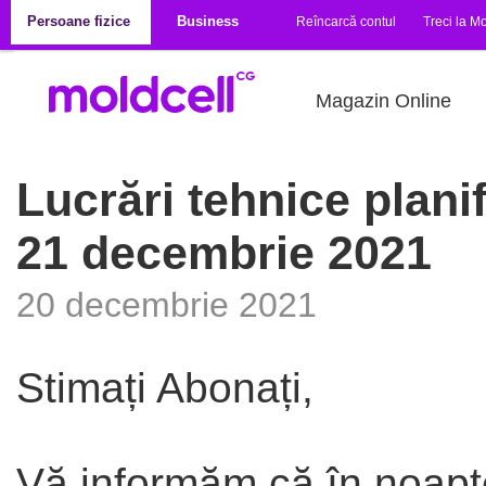
Mergi la conţinutul principal
Persoane fizice
Business
Reîncarcă contul
Treci la Mo
Magazin Online
Lucrări tehnice plani
21 decembrie 2021
20 decembrie 2021
Stimați Abonați,
Vă informăm că în noapt