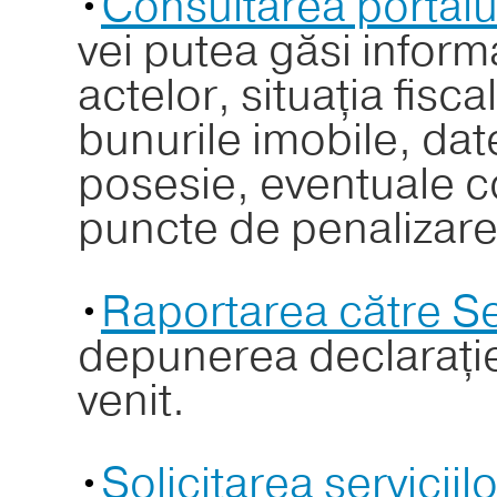
•
Consultarea portalu
vei putea găsi informa
actelor, situația fisc
bunurile imobile, dat
posesie, eventuale c
puncte de penalizare ș
•
Raportarea către Ser
depunerea declarației
venit.
•
Solicitarea servici