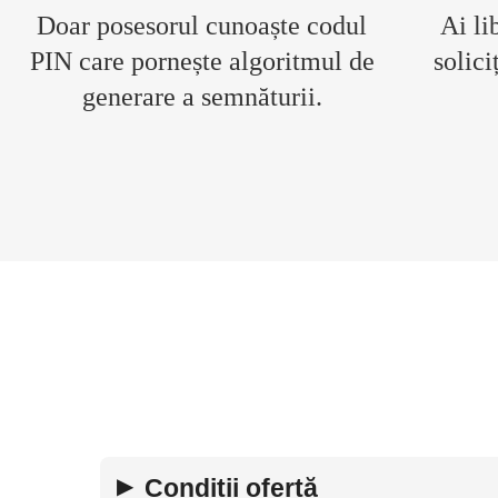
Doar posesorul cunoaște codul
Ai li
PIN care pornește algoritmul de
solici
generare a semnăturii.
Condiții ofertă