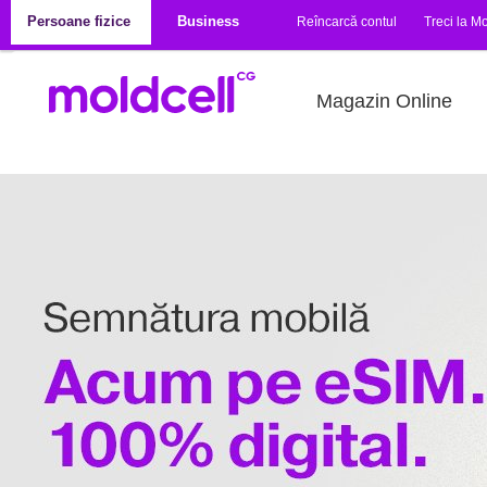
Mergi la conţinutul principal
Persoane fizice
Business
Reîncarcă contul
Treci la Mo
Magazin Online