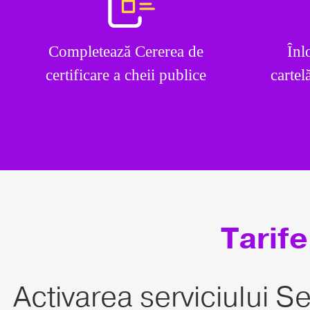
Completează Cererea de
Înl
certificare a cheii publice
cartel
Tarife
Activarea serviciului 