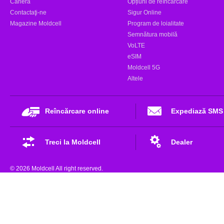
Carieră
Opțiuni de reîncărcare
Contactaţi-ne
Sigur Online
Magazine Moldcell
Program de loialitate
Semnătura mobilă
VoLTE
eSIM
Moldcell 5G
Altele
Reîncărcare online
Expediază SMS
Treci la Moldcell
Dealer
© 2026 Moldcell All right reserved.