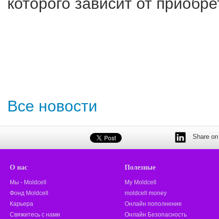
которого зависит от приобр
Все новости
Share on 
О нас
Полезные
Мы - Moldcell
My Moldcell
Фонд Moldcell
moldcell money
Карьера
Онлайн пополнение
Свяжитесь с нами
Онлайн Безопасность