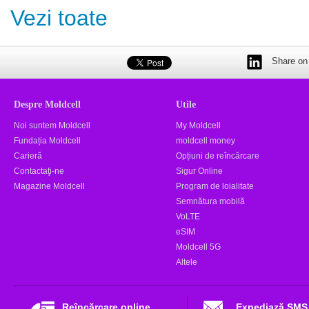
Vezi toate
Share on 
Despre Moldcell
Utile
Noi suntem Moldcell
My Moldcell
Fundația Moldcell
moldcell money
Carieră
Opțiuni de reîncărcare
Contactaţi-ne
Sigur Online
Magazine Moldcell
Program de loialitate
Semnătura mobilă
VoLTE
eSIM
Moldcell 5G
Altele
Reîncărcare online
Expediază SMS