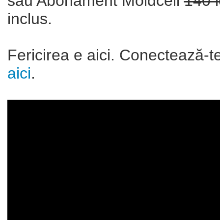
sau Abonament Moldcell
140 l
inclus.
Fericirea e aici. Conectează-t
aici
.