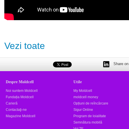
Vezi toate
Share on 
Despre Moldcell
Utile
Noi suntem Moldcell
My Moldcell
Fundația Moldcell
moldcell money
Carieră
Opțiuni de reîncărcare
Contactaţi-ne
Sigur Online
Magazine Moldcell
Program de loialitate
Semnătura mobilă
VoLTE