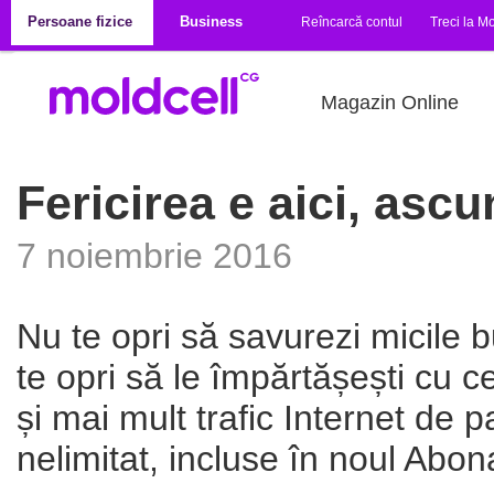
Mergi la conţinutul principal
Persoane fizice
Business
Reîncarcă contul
Treci la Mo
Magazin Online
Fericirea e aici, ascu
7 noiembrie 2016
Nu te opri să savurezi micile buc
te opri să le împărtășești cu 
și mai mult trafic Internet de p
nelimitat, incluse în noul Abo