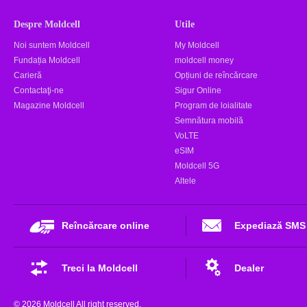
Despre Moldcell
Utile
Noi suntem Moldcell
My Moldcell
Fundația Moldcell
moldcell money
Carieră
Opțiuni de reîncărcare
Contactaţi-ne
Sigur Online
Magazine Moldcell
Program de loialitate
Semnătura mobilă
VoLTE
eSIM
Moldcell 5G
Altele
Reîncărcare online
Expediază SMS
Treci la Moldcell
Dealer
© 2026 Moldcell All right reserved.