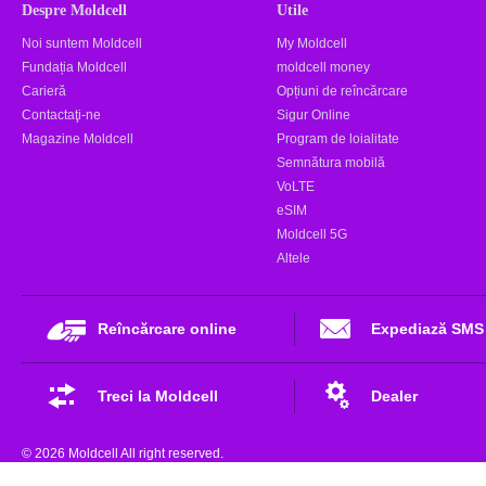
Despre Moldcell
Utile
Noi suntem Moldcell
My Moldcell
Fundația Moldcell
moldcell money
Carieră
Opțiuni de reîncărcare
Contactaţi-ne
Sigur Online
Magazine Moldcell
Program de loialitate
Semnătura mobilă
VoLTE
eSIM
Moldcell 5G
Altele
Reîncărcare online
Expediază SMS
Treci la Moldcell
Dealer
© 2026 Moldcell All right reserved.