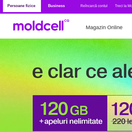
Mergi la conţinutul principal
Persoane fizice
Business
Reîncarcă contul
Treci la Mo
Magazin Online