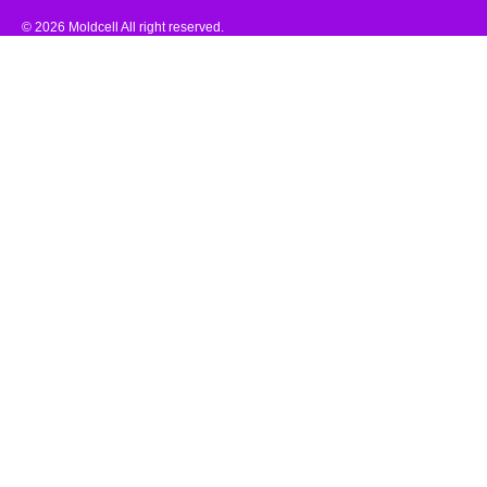
© 2026 Moldcell All right reserved.