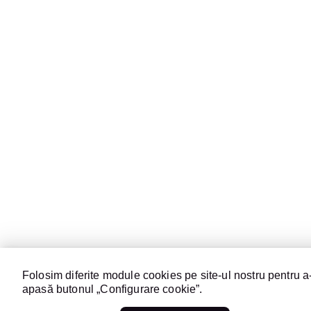
Folosim diferite module cookies pe site-ul nostru pentru a-
apasă butonul „Configurare cookie”.