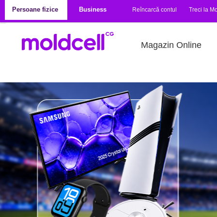
Mergi la conţinutul principal
Persoane fizice
Business
Reîncarcă contul
Treci la Mo
Magazin Online