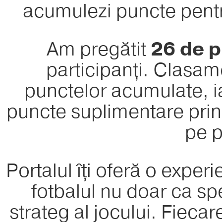
acumulezi puncte pentru
Am pregătit
26 de p
participanți. Clasam
punctelor acumulate, iar
puncte suplimentare prin 
pe p
Portalul îți oferă o exper
fotbalul nu doar ca sp
strateg al jocului. Fieca