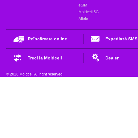
eSIM
Moldcell 5G
Altele
Reîncărcare online
Expediază SMS
Treci la Moldcell
Dealer
© 2026 Moldcell All right reserved.