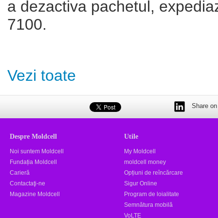
a dezactiva pachetul, expedi
7100.
Vezi toate
Share on 
Despre Moldcell
Utile
Noi suntem Moldcell
My Moldcell
Fundația Moldcell
moldcell money
Carieră
Opțiuni de reîncărcare
Contactaţi-ne
Sigur Online
Magazine Moldcell
Program de loialitate
Semnătura mobilă
VoLTE