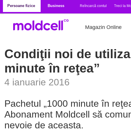
Mergi la conţinutul principal
Persoane fizice
Business
Reîncarcă contul
Treci la Mo
Magazin Online
Condiţii noi de utiliz
minute în reţea”
4 ianuarie 2016
Pachetul „1000 minute în reţea”
Abonament Moldcell să comunic
nevoie de aceasta.