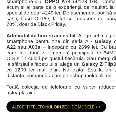
smartphone-ului
OPPO A74
(4/128 GB). Com
acum și ai parte de o experiență de neuitat, la 
special de doar 4249 lei. De asemenea, poți să a
căști, huse OPPO, la fel cu reducere de pân
70%, doar de Black Friday.
Admirabil de bun și accesibil.
Alege cel mai potr
smartphone pentru tine din seria A -
Galaxy 
A22
sau
A03s
– începând cu 2699 lei. Cu bat
care ține două zile, cameră principală de 64M
OIS și în culori pe gustul fiecăruia. Sau mergi di
la sfârșitul alfabetului și alege un
Galaxy Z Flip
cu 1200 lei mai ieftin. Nu ezita! Ești la un c
distanță, comandă acum pe eshop.moldcell.md.
Toată colecția de telefoane cu super reducer
așteaptă aici.