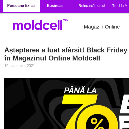
Mergi la conţinutul principal
Persoane fizice
Business
Reîncarcă contul
Treci la Mo
Magazin Online
Așteptarea a luat sfârșit! Black Frid
în Magazinul Online Moldcell
19 noiembrie 2021