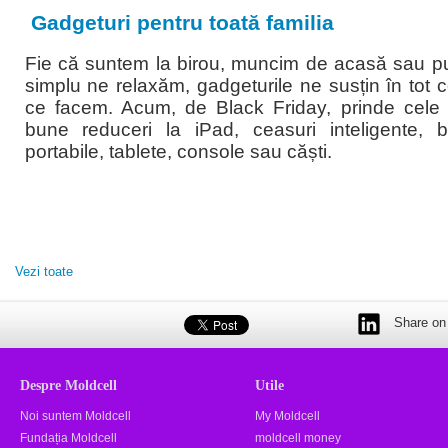
Gadgeturi pentru toată familia
Fie că suntem la birou, muncim de acasă sau pu
simplu ne relaxăm, gadgeturile ne susțin în tot 
ce facem. Acum, de Black Friday, prinde cele
bune reduceri la iPad, ceasuri inteligente, 
portabile, tablete, console sau căști.
Vezi toate
Share on 
Despre Moldcell
Utile
Noi suntem Moldcell
My Moldcell
Fundația Moldcell
moldcell money