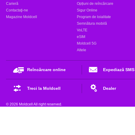
Carieră
Opțiuni de reîncărcare
Contactaţi-ne
Sigur Online
Magazine Moldcell
Program de loialitate
Semnătura mobilă
VoLTE
eSIM
Moldcell 5G
Altele
Reîncărcare online
Expediază SMS
Treci la Moldcell
Dealer
© 2026 Moldcell All right reserved.