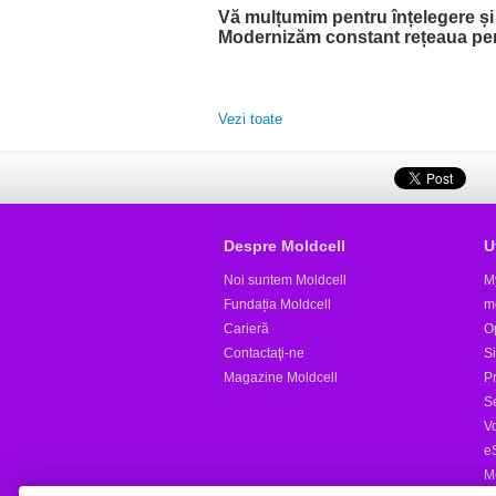
Vă mulțumim pentru înțelegere și
Modernizăm constant rețeaua pentr
Vezi toate
Despre Moldcell
U
Noi suntem Moldcell
M
Fundația Moldcell
m
Carieră
Op
Contactaţi-ne
S
Magazine Moldcell
Pr
S
V
e
M