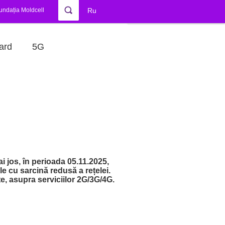
undația Moldcell
Ru
ard
5G
ai jos, în perioada
05.11.2025,
le cu sarcină redusă a rețelei.
e, asupra serviciilor 2G/3G/4G.