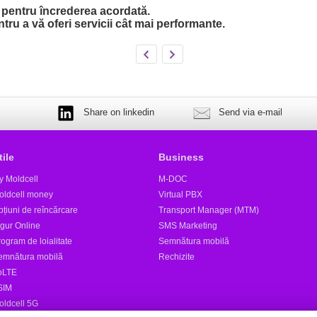
 pentru încrederea acordată.
u a vă oferi servicii cât mai performante.
Share on linkedin
Send via e-mail
tile
Business
y Moldcell
M-DOC
oldcell money
Virtual PBX
țiuni de reîncărcare
Transport Manager (MTM)
igur Online
SMS Marketing
ogram de loialitate
Semnătura mobilă
emnătura mobilă
Rechizite
oLTE
SIM
oldcell 5G