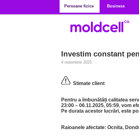
Mergi la conţinutul principal
Persoane fizice
Business
Investim constant pen
4 noiembrie 2025
Stimate client
Pentru a îmbunătăți calitatea servi
23:00 – 06.11.2025, 05:59
, vom efe
Pe durata acestor lucrări, este po
Raioanele afectate: Ocnita, Dondu