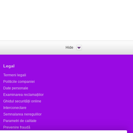
Hide
Legal
Termeni legali
Politicile companiei
Date personale
Examinarea reclamațiilor
Ghidul securității online
Interconectare
Semnalarea neregulilor
Parametri de calitate
Prevenire fraudă