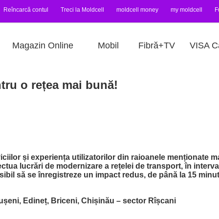
Reîncarcă contul
Treci la Moldcell
moldcell money
my moldcell
F
Magazin Online
Mobil
Fibră+TV
VISA C
tru o rețea mai bună!
ciilor și experiența utilizatorilor din raioanele menționate m
ctua lucrări de modernizare a rețelei de transport, în interva
sibil să se înregistreze un impact redus, de până la 15 minut
șeni, Edineț, Briceni, Chișinău – sector Rîșcani