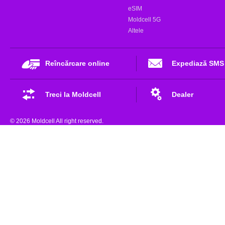
eSIM
Moldcell 5G
Altele
Reîncărcare online
Expediază SMS
Treci la Moldcell
Dealer
© 2026 Moldcell All right reserved.