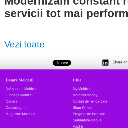
Modernizăm constant re
servicii tot mai perform
Vezi toate
Share on 
Despre Moldcell
Utile
Noi suntem Moldcell
My Moldcell
Fundația Moldcell
moldcell money
Carieră
Opțiuni de reîncărcare
Contactaţi-ne
Sigur Online
Magazine Moldcell
Program de loialitate
Semnătura mobilă
VoLTE