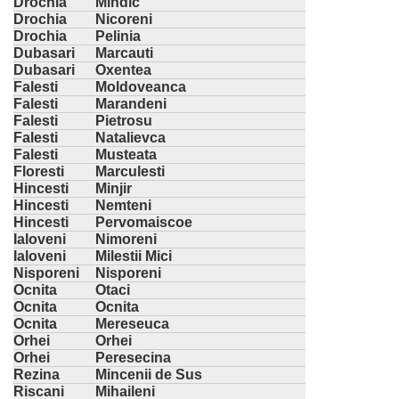
Drochia
Mindic
Drochia
Nicoreni
Drochia
Pelinia
Dubasari
Marcauti
Dubasari
Oxentea
Falesti
Moldoveanca
Falesti
Marandeni
Falesti
Pietrosu
Falesti
Natalievca
Falesti
Musteata
Floresti
Marculesti
Hincesti
Minjir
Hincesti
Nemteni
Hincesti
Pervomaiscoe
Ialoveni
Nimoreni
Ialoveni
Milestii Mici
Nisporeni
Nisporeni
Ocnita
Otaci
Ocnita
Ocnita
Ocnita
Mereseuca
Orhei
Orhei
Orhei
Peresecina
Rezina
Mincenii de Sus
Riscani
Mihaileni