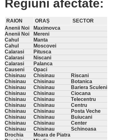
Regiuni afectate:
RAION
ORAȘ
SECTOR
Anenii Noi
Maximovca
Anenii Noi
Mereni
Cahul
Manta
Cahul
Moscovei
Calarasi
Pitusca
Calarasi
Niscani
Calarasi
Palanca
Causeni
Opaci
Chisinau
Chisinau
Riscani
Chisinau
Chisinau
Botanica
Chisinau
Chisinau
Bariera Sculeni
Chisinau
Chisinau
Ciocana
Chisinau
Chisinau
Telecentru
Chisinau
Chisinau
Centru
Chisinau
Chisinau
Posta Veche
Chisinau
Chisinau
Buiucani
Chisinau
Chisinau
Center
Chisinau
Chisinau
Schinoasa
Drochia
Moara de Piatra