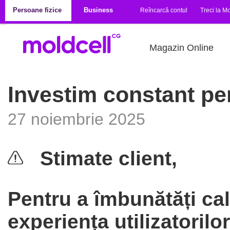
Mergi la conţinutul principal
Persoane fizice
Business
Reîncarcă contul
Treci la Mo
Magazin Online
Investim constant pe
27 noiembrie 2025
Stimate client,
Pentru a îmbunătăți cali
experiența utilizatorilo