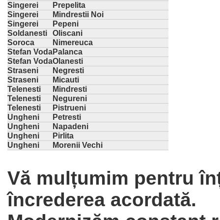
Singerei
Prepelita
Singerei
Mindrestii Noi
Singerei
Pepeni
Soldanesti
Oliscani
Soroca
Nimereuca
Stefan Voda
Palanca
Stefan Voda
Olanesti
Straseni
Negresti
Straseni
Micauti
Telenesti
Mindresti
Telenesti
Negureni
Telenesti
Pistrueni
Ungheni
Petresti
Ungheni
Napadeni
Ungheni
Pirlita
Ungheni
Morenii Vechi
Vă mulțumim pentru înț
încrederea acordată.