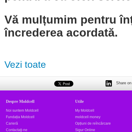
Vă mulțumim pentru înț
încrederea acordată.
Vezi toate
Share on 
Despre Moldcell
Utile
Noi suntem Moldcell
My Moldcell
Fundația Moldcell
moldcell money
Carieră
Opțiuni de reîncărcare
Contactaţi-ne
Sigur Online