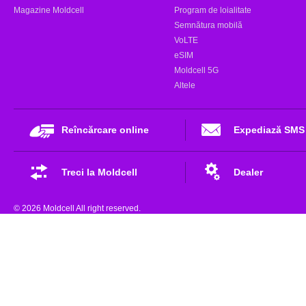
Magazine Moldcell
Program de loialitate
Semnătura mobilă
VoLTE
eSIM
Moldcell 5G
Altele
Reîncărcare online
Expediază SMS
Treci la Moldcell
Dealer
© 2026 Moldcell All right reserved.