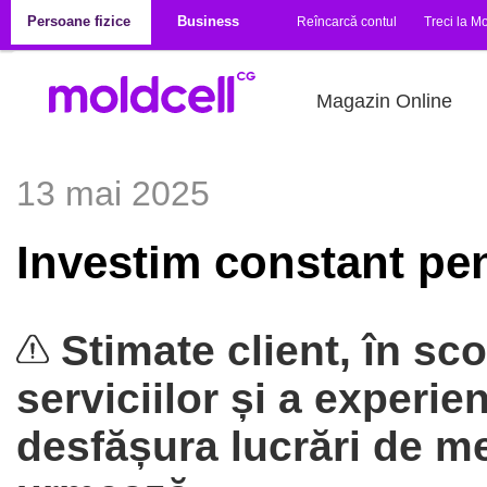
Mergi la conţinutul principal
Persoane fizice
Business
Reîncarcă contul
Treci la Mo
Magazin Online
13 mai 2025
Investim constant pen
Stimate client, în scop
serviciilor și a experien
desfășura lucrări de 