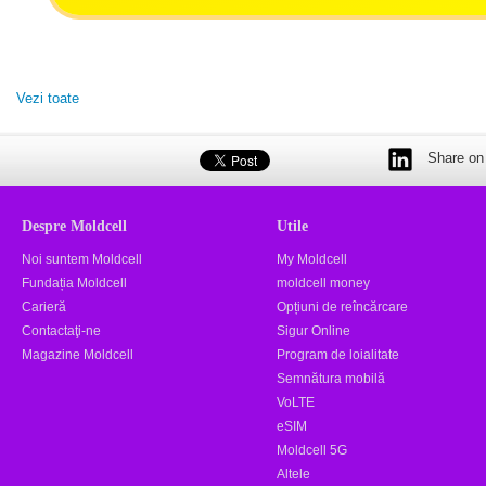
Vezi toate
Share on 
Despre Moldcell
Utile
Noi suntem Moldcell
My Moldcell
Fundația Moldcell
moldcell money
Carieră
Opțiuni de reîncărcare
Contactaţi-ne
Sigur Online
Magazine Moldcell
Program de loialitate
Semnătura mobilă
VoLTE
eSIM
Moldcell 5G
Altele