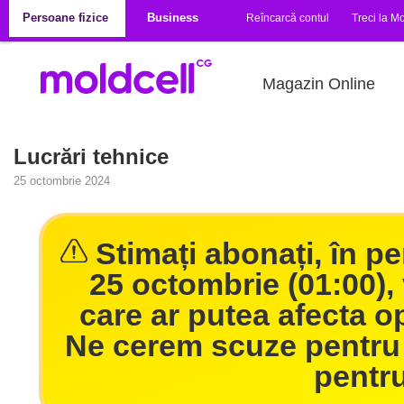
Mergi la conţinutul principal
Persoane fizice
Business
Reîncarcă contul
Treci la Mo
Magazin Online
Lucrări tehnice
25 octombrie 2024
Stimați abonați, în p
25 octombrie (01:00), 
care ar putea afecta op
Ne cerem scuze pentru 
pentru